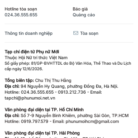
Hotline tòa soạn
Báo giá
024.36.555.655
Quảng cáo
Thông tin doanh nghiệp
Tòa soạn
Tạp chí điện tử Phụ nữ Mới
Thuộc Hội Nữ trí thức Việt Nam
Số giấy phép: 81/GP-BVHTTDL do Bộ Văn Hóa, Thể Thao và Du Lịch
cấp ngày 12/6/2026.
Tổng biên tập:
Chu Thị Thu Hằng
Địa chỉ:
94 Nguyễn Hy Quang, phường Đống Đa, Hà Nội.
Hotline: 024.36.555.655 - 0913.212.736 - Email:
tapchi@phunumoi.net.vn
Văn phòng đại diện tại TP. Hồ Chí Minh
Địa chỉ:
Số 7-9 Nguyễn Bỉnh Khiêm, phường Sài Gòn, TP.HCM
Hotline: 0919.797.579 - Email: phunumoihcm@gmail.com
Văn phòng đại diện tại TP. Hải Phòng
Địa chỉ:
15 phố Cấm, phường Gia Viên, TP Hải Phòng