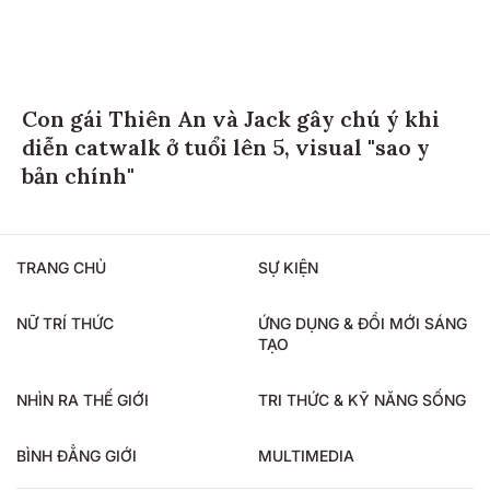
Con gái Thiên An và Jack gây chú ý khi
diễn catwalk ở tuổi lên 5, visual "sao y
bản chính"
TRANG CHỦ
SỰ KIỆN
NỮ TRÍ THỨC
ỨNG DỤNG & ĐỔI MỚI SÁNG
TẠO
NHÌN RA THẾ GIỚI
TRI THỨC & KỸ NĂNG SỐNG
BÌNH ĐẲNG GIỚI
MULTIMEDIA