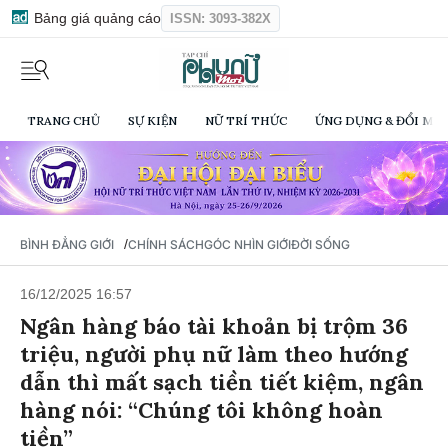
Bảng giá quảng cáo
ISSN: 3093-382X
TRANG CHỦ
SỰ KIỆN
NỮ TRÍ THỨC
ỨNG DỤNG & ĐỔI MỚI
/
BÌNH ĐẲNG GIỚI
CHÍNH SÁCH
GÓC NHÌN GIỚI
ĐỜI SỐNG
16/12/2025 16:57
Ngân hàng báo tài khoản bị trộm 36
triệu, người phụ nữ làm theo hướng
dẫn thì mất sạch tiền tiết kiệm, ngân
hàng nói: “Chúng tôi không hoàn
tiền”