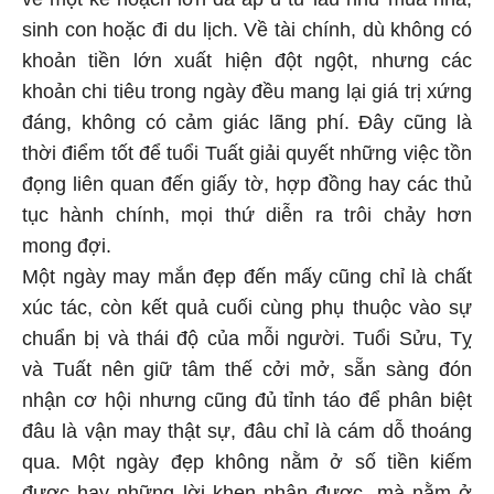
về một kế hoạch lớn đã ấp ủ từ lâu như mua nhà,
sinh con hoặc đi du lịch. Về tài chính, dù không có
khoản tiền lớn xuất hiện đột ngột, nhưng các
khoản chi tiêu trong ngày đều mang lại giá trị xứng
đáng, không có cảm giác lãng phí. Đây cũng là
thời điểm tốt để tuổi Tuất giải quyết những việc tồn
đọng liên quan đến giấy tờ, hợp đồng hay các thủ
tục hành chính, mọi thứ diễn ra trôi chảy hơn
mong đợi.
Một ngày may mắn đẹp đến mấy cũng chỉ là chất
xúc tác, còn kết quả cuối cùng phụ thuộc vào sự
chuẩn bị và thái độ của mỗi người. Tuổi Sửu, Tỵ
và Tuất nên giữ tâm thế cởi mở, sẵn sàng đón
nhận cơ hội nhưng cũng đủ tỉnh táo để phân biệt
đâu là vận may thật sự, đâu chỉ là cám dỗ thoáng
qua. Một ngày đẹp không nằm ở số tiền kiếm