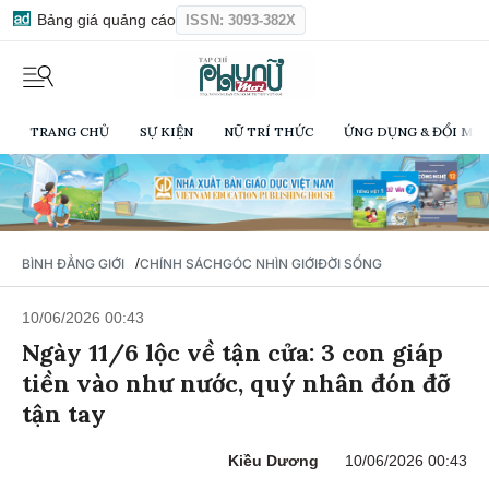
Bảng giá quảng cáo
ISSN: 3093-382X
TRANG CHỦ
SỰ KIỆN
NỮ TRÍ THỨC
ỨNG DỤNG & ĐỔI MỚI
/
BÌNH ĐẲNG GIỚI
CHÍNH SÁCH
GÓC NHÌN GIỚI
ĐỜI SỐNG
10/06/2026 00:43
Ngày 11/6 lộc về tận cửa: 3 con giáp
tiền vào như nước, quý nhân đón đỡ
tận tay
Kiều Dương
10/06/2026 00:43