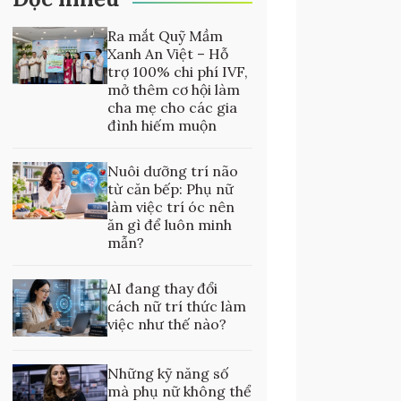
Ra mắt Quỹ Mầm
Xanh An Việt – Hỗ
trợ 100% chi phí IVF,
mở thêm cơ hội làm
cha mẹ cho các gia
đình hiếm muộn
Nuôi dưỡng trí não
từ căn bếp: Phụ nữ
làm việc trí óc nên
ăn gì để luôn minh
mẫn?
AI đang thay đổi
cách nữ trí thức làm
việc như thế nào?
Những kỹ năng số
mà phụ nữ không thể