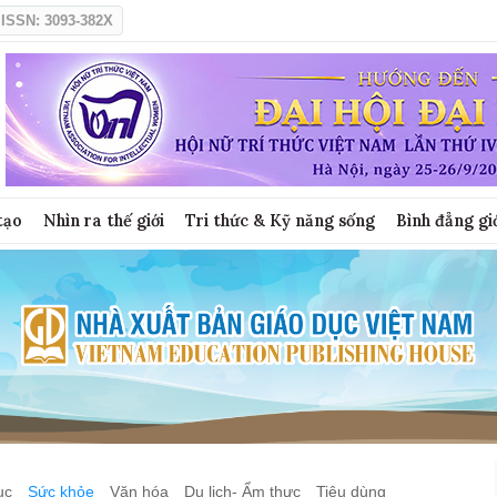
ISSN: 3093-382X
tạo
Nhìn ra thế giới
Tri thức & Kỹ năng sống
Bình đẳng gi
ục
Sức khỏe
Văn hóa
Du lịch- Ẩm thực
Tiêu dùng