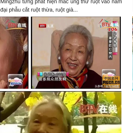
 Mingzhu từng phát hiện mắc ung thư ruột vào năm
đại phẫu cắt ruột thừa, ruột già...