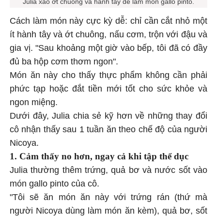
Julia xào ớt chuông và hành tây để làm món gallo pinto.
Cách làm món này cực kỳ dễ: chỉ cần cắt nhỏ một
ít hành tây và ớt chuông, nấu cơm, trộn với đậu và
gia vị. "Sau khoảng một giờ vào bếp, tôi đã có đầy
đủ ba hộp cơm thơm ngon".
Món ăn này cho thấy thực phẩm không cần phải
phức tạp hoặc đắt tiền mới tốt cho sức khỏe và
ngon miệng.
Dưới đây, Julia chia sẻ kỹ hơn về những thay đổi
cô nhận thấy sau 1 tuần ăn theo chế độ của người
Nicoya.
1. Cảm thấy no hơn, ngay cả khi tập thể dục
Julia thường thêm trứng, quả bơ và nước sốt vào
món gallo pinto của cô.
"Tôi sẽ ăn món ăn này với trứng rán (thứ mà
người Nicoya dùng làm món ăn kèm), quả bơ, sốt