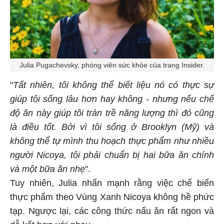
Julia Pugachevsky, phóng viên sức khỏe của trang Insider.
"
Tất nhiên, tôi không thể biết liệu nó có thực sự
giúp tôi sống lâu hơn hay không - nhưng nếu chế
độ ăn này giúp tôi tràn trề năng lượng thì đó cũng
là điều tốt. Bởi vì tôi sống ở Brooklyn (Mỹ) và
không thể tự mình thu hoạch thực phẩm như nhiều
người Nicoya, tôi phải chuẩn bị hai bữa ăn chính
và một bữa ăn nhẹ
".
Tuy nhiên, Julia nhấn mạnh rằng việc chế biến
thực phẩm theo Vùng Xanh Nicoya không hề phức
tạp. Ngược lại, các công thức nấu ăn rất ngon và
dễ kết hợp với nhau.