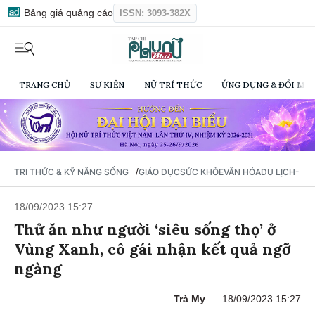
Bảng giá quảng cáo
ISSN: 3093-382X
TRANG CHỦ
SỰ KIỆN
NỮ TRÍ THỨC
ỨNG DỤNG & ĐỔI MỚI
/
TRI THỨC & KỸ NĂNG SỐNG
GIÁO DỤC
SỨC KHỎE
VĂN HÓA
DU LỊCH- Ẩ
18/09/2023 15:27
Thử ăn như người ‘siêu sống thọ’ ở
Vùng Xanh, cô gái nhận kết quả ngỡ
ngàng
Trà My
18/09/2023 15:27