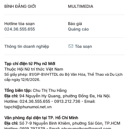
BÌNH ĐẲNG GIỚI
MULTIMEDIA
Hotline tòa soạn
Báo giá
024.36.555.655
Quảng cáo
Thông tin doanh nghiệp
Tòa soạn
Tạp chí điện tử Phụ nữ Mới
Thuộc Hội Nữ trí thức Việt Nam
Số giấy phép: 81/GP-BVHTTDL do Bộ Văn Hóa, Thể Thao và Du Lịch
cấp ngày 12/6/2026.
Tổng biên tập:
Chu Thị Thu Hằng
Địa chỉ:
94 Nguyễn Hy Quang, phường Đống Đa, Hà Nội.
Hotline: 024.36.555.655 - 0913.212.736 - Email:
tapchi@phunumoi.net.vn
Văn phòng đại diện tại TP. Hồ Chí Minh
Địa chỉ:
Số 7-9 Nguyễn Bỉnh Khiêm, phường Sài Gòn, TP.HCM
Hotline: 0919.797.579 - Email: phunumoihcm@gmail.com