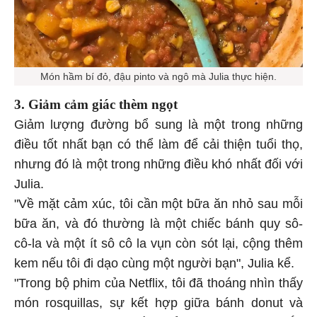
Món hầm bí đỏ, đậu pinto và ngô mà Julia thực hiện.
3. Giảm cảm giác thèm ngọt
Giảm lượng đường bổ sung là một trong những
điều tốt nhất bạn có thể làm để cải thiện tuổi thọ,
nhưng đó là một trong những điều khó nhất đối với
Julia.
"Về mặt cảm xúc, tôi cần một bữa ăn nhỏ sau mỗi
bữa ăn, và đó thường là một chiếc bánh quy sô-
cô-la và một ít sô cô la vụn còn sót lại, cộng thêm
kem nếu tôi đi dạo cùng một người bạn", Julia kể.
"Trong bộ phim của Netflix, tôi đã thoáng nhìn thấy
món rosquillas, sự kết hợp giữa bánh donut và