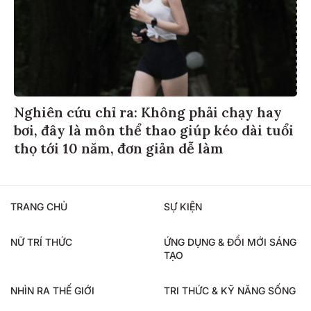
Nghiên cứu chỉ ra: Không phải chạy hay
bơi, đây là môn thể thao giúp kéo dài tuổi
thọ tới 10 năm, đơn giản dễ làm
TRANG CHỦ
SỰ KIỆN
NỮ TRÍ THỨC
ỨNG DỤNG & ĐỔI MỚI SÁNG
TẠO
NHÌN RA THẾ GIỚI
TRI THỨC & KỸ NĂNG SỐNG