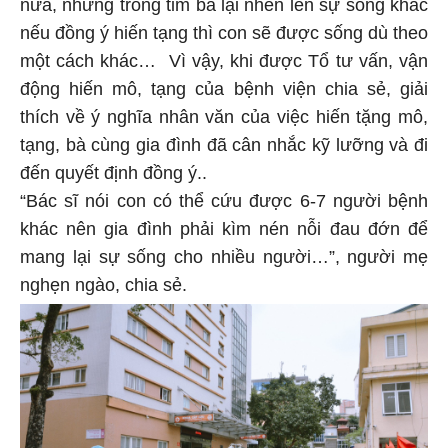
nữa, nhưng trong tim bà lại nhen lên sự sống khác
nếu đồng ý hiến tạng thì con sẽ được sống dù theo
một cách khác… Vì vậy, khi được Tổ tư vấn, vận
động hiến mô, tạng của bệnh viện chia sẻ, giải
thích về ý nghĩa nhân văn của việc hiến tặng mô,
tạng, bà cùng gia đình đã cân nhắc kỹ lưỡng và đi
đến quyết định đồng ý..
“Bác sĩ nói con có thể cứu được 6-7 người bệnh
khác nên gia đình phải kìm nén nỗi đau đớn để
mang lại sự sống cho nhiều người…”, người mẹ
nghẹn ngào, chia sẻ.