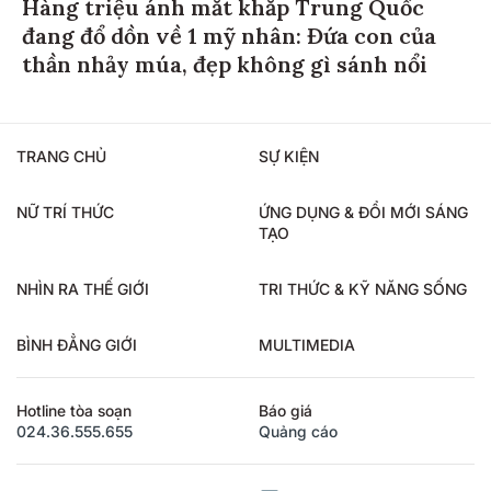
Hàng triệu ánh mắt khắp Trung Quốc
đang đổ dồn về 1 mỹ nhân: Đứa con của
thần nhảy múa, đẹp không gì sánh nổi
TRANG CHỦ
SỰ KIỆN
NỮ TRÍ THỨC
ỨNG DỤNG & ĐỔI MỚI SÁNG
TẠO
NHÌN RA THẾ GIỚI
TRI THỨC & KỸ NĂNG SỐNG
BÌNH ĐẲNG GIỚI
MULTIMEDIA
Hotline tòa soạn
Báo giá
024.36.555.655
Quảng cáo