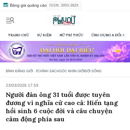
Bảng giá quảng cáo
ISSN: 3093-382X
TRANG CHỦ
SỰ KIỆN
NỮ TRÍ THỨC
ỨNG DỤNG & ĐỔI MỚI
/
BÌNH ĐẲNG GIỚI
CHÍNH SÁCH
GÓC NHÌN GIỚI
ĐỜI SỐNG
23/03/2026 17:59
Người đàn ông 31 tuổi được tuyên
đương vì nghĩa cử cao cả: Hiến tạng
hồi sinh 6 cuộc đời và câu chuyện
cảm động phía sau