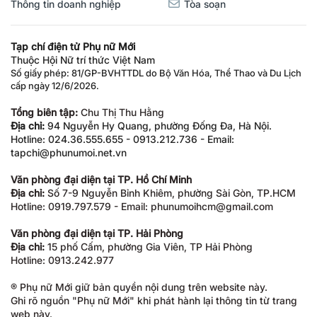
Thông tin doanh nghiệp
Tòa soạn
Tạp chí điện tử Phụ nữ Mới
Thuộc Hội Nữ trí thức Việt Nam
Số giấy phép: 81/GP-BVHTTDL do Bộ Văn Hóa, Thể Thao và Du Lịch
cấp ngày 12/6/2026.
Tổng biên tập:
Chu Thị Thu Hằng
Địa chỉ:
94 Nguyễn Hy Quang, phường Đống Đa, Hà Nội.
Hotline: 024.36.555.655 - 0913.212.736 - Email:
tapchi@phunumoi.net.vn
Văn phòng đại diện tại TP. Hồ Chí Minh
Địa chỉ:
Số 7-9 Nguyễn Bỉnh Khiêm, phường Sài Gòn, TP.HCM
Hotline: 0919.797.579 - Email: phunumoihcm@gmail.com
Văn phòng đại diện tại TP. Hải Phòng
Địa chỉ:
15 phố Cấm, phường Gia Viên, TP Hải Phòng
Hotline: 0913.242.977
® Phụ nữ Mới giữ bản quyền nội dung trên website này.
Ghi rõ nguồn "Phụ nữ Mới" khi phát hành lại thông tin từ trang
web này.