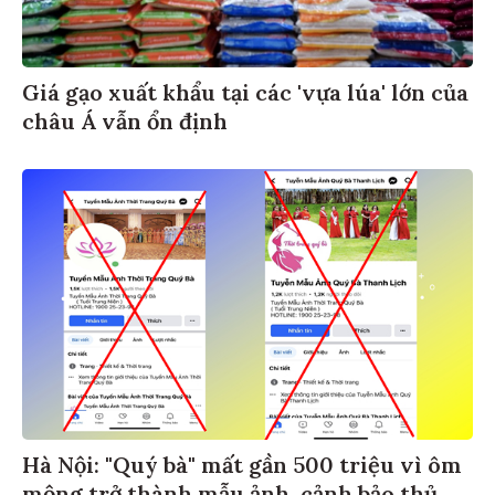
Giá gạo xuất khẩu tại các 'vựa lúa' lớn của
châu Á vẫn ổn định
Hà Nội: "Quý bà" mất gần 500 triệu vì ôm