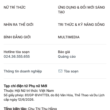
NỮ TRÍ THỨC
ỨNG DỤNG & ĐỔI MỚI SÁNG
TẠO
NHÌN RA THẾ GIỚI
TRI THỨC & KỸ NĂNG SỐNG
BÌNH ĐẲNG GIỚI
MULTIMEDIA
Hotline tòa soạn
Báo giá
024.36.555.655
Quảng cáo
Thông tin doanh nghiệp
Tòa soạn
Tạp chí điện tử Phụ nữ Mới
Thuộc Hội Nữ trí thức Việt Nam
Số giấy phép: 81/GP-BVHTTDL do Bộ Văn Hóa, Thể Thao và Du Lịch
cấp ngày 12/6/2026.
Tổng biên tập:
Chu Thị Thu Hằng