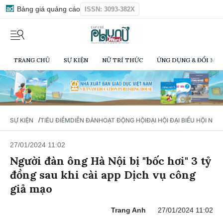
Bảng giá quảng cáo
ISSN: 3093-382X
TRANG CHỦ
SỰ KIỆN
NỮ TRÍ THỨC
ỨNG DỤNG & ĐỔI MỚI
/
SỰ KIỆN
TIÊU ĐIỂM
DIỄN ĐÀN
HOẠT ĐỘNG HỘI
ĐẠI HỘI ĐẠI BIỂU HỘI NỮ 
27/01/2024 11:02
Người đàn ông Hà Nội bị "bốc hơi" 3 tỷ
đồng sau khi cài app Dịch vụ công
giả mạo
Trang Anh
27/01/2024 11:02