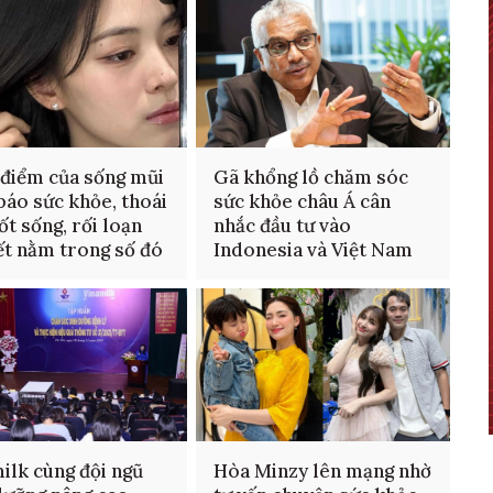
 điểm của sống mũi
Gã khổng lồ chăm sóc
báo sức khỏe, thoái
sức khỏe châu Á cân
ốt sống, rối loạn
nhắc đầu tư vào
iết nằm trong số đó
Indonesia và Việt Nam
ilk cùng đội ngũ
Hòa Minzy lên mạng nhờ