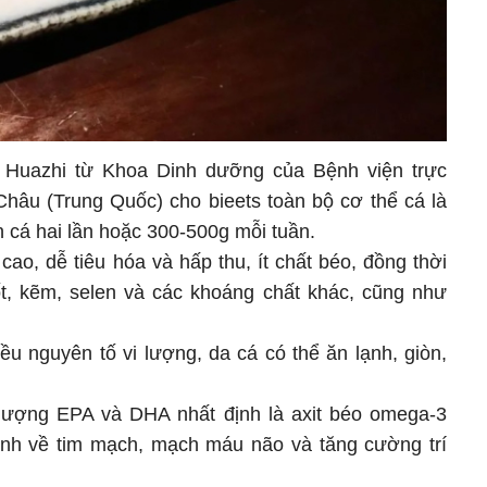
 Huazhi từ Khoa Dinh dưỡng của Bệnh viện trực
hâu (Trung Quốc) cho bieets toàn bộ cơ thể cá là
n cá hai lần hoặc 300-500g mỗi tuần.
 cao, dễ tiêu hóa và hấp thu, ít chất béo, đồng thời
iốt, kẽm, selen và các khoáng chất khác, cũng như
ều nguyên tố vi lượng, da cá có thể ăn lạnh, giòn,
lượng EPA và DHA nhất định là axit béo omega-3
ệnh về tim mạch, mạch máu não và tăng cường trí