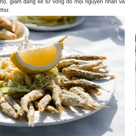
i thọ, giảm đáng kể tử vong do mọi nguyên nhân và
thư.