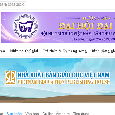
SSN: 3093-382X
tạo
Nhìn ra thế giới
Tri thức & Kỹ năng sống
Bình đẳng gi
ục
Sức khỏe
Văn hóa
Du lịch- Ẩm thực
Tiêu dùng