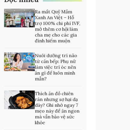
Ra mắt Quỹ Mầm
Xanh An Việt – Hỗ
trợ 100% chi phí IVF,
mở thêm cơ hội làm
cha mẹ cho các gia
đình hiếm muộn
Nuôi dưỡng trí não
từ căn bếp: Phụ nữ
làm việc trí óc nên
ăn gì để luôn minh
mẫn?
Thích ăn đồ chiên
rán nhưng sợ hại dạ
dày? Ghi nhớ ngay 7
mẹo này để ăn ngon
mà vẫn bảo vệ sức
khỏe