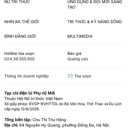
NỮ TRÍ THỨC
ỨNG DỤNG & ĐỔI MỚI SÁNG
TẠO
NHÌN RA THẾ GIỚI
TRI THỨC & KỸ NĂNG SỐNG
BÌNH ĐẲNG GIỚI
MULTIMEDIA
Hotline tòa soạn
Báo giá
024.36.555.655
Quảng cáo
Thông tin doanh nghiệp
Tòa soạn
Tạp chí điện tử Phụ nữ Mới
Thuộc Hội Nữ trí thức Việt Nam
Số giấy phép: 81/GP-BVHTTDL do Bộ Văn Hóa, Thể Thao và Du Lịch
cấp ngày 12/6/2026.
Tổng biên tập:
Chu Thị Thu Hằng
Địa chỉ:
94 Nguyễn Hy Quang, phường Đống Đa, Hà Nội.