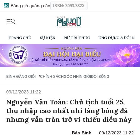
Bảng giá quảng cáo
ISSN: 3093-382X
TRANG CHỦ
SỰ KIỆN
NỮ TRÍ THỨC
ỨNG DỤNG & ĐỔI MỚI
/
BÌNH ĐẲNG GIỚI
CHÍNH SÁCH
GÓC NHÌN GIỚI
ĐỜI SỐNG
09/12/2023 11:22
Nguyễn Văn Toàn: Chủ tịch tuổi 25,
thu nhập cao nhất nhì làng bóng đá
nhưng vẫn trăn trở vì thiếu điều này
Bảo Bình
09/12/2023 11:22