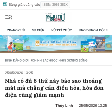
Bảng giá quảng cáo
ISSN: 3093-382X
TRANG CHỦ
SỰ KIỆN
NỮ TRÍ THỨC
ỨNG DỤNG & ĐỔI MỚI
/
BÌNH ĐẲNG GIỚI
CHÍNH SÁCH
GÓC NHÌN GIỚI
ĐỜI SỐNG
25/05/2026 13:25
Nhà có đủ 6 thứ này bảo sao thoáng
mát mà chẳng cần điều hòa, hóa đơn
điện cũng giảm mạnh
Thùy Linh
25/05/2026 13:25