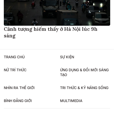
Cảnh tượng hiếm thấy ở Hà Nội lúc 9h
sáng
TRANG CHỦ
SỰ KIỆN
NỮ TRÍ THỨC
ỨNG DỤNG & ĐỔI MỚI SÁNG
TẠO
NHÌN RA THẾ GIỚI
TRI THỨC & KỸ NĂNG SỐNG
BÌNH ĐẲNG GIỚI
MULTIMEDIA