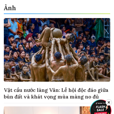
Ảnh
Vật cầu nước làng Vân: Lễ hội độc đáo giữa
bùn đất và khát vọng mùa màng no đủ
✕