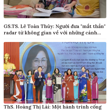
GS.TS. Lê Toàn Thủy: Người đưa "mắt thần"
radar từ không gian về với những cánh
đồng lúa Việt Nam
ThS. Hoàng Thị Lài: Một hành trình cống