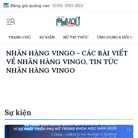
Bảng giá quảng cáo
ISSN: 3093-382X
TRANG CHỦ
SỰ KIỆN
NỮ TRÍ THỨC
ỨNG DỤNG & ĐỔI MỚI
NHÃN HÀNG VINGO - CÁC BÀI VIẾT
VỀ NHÃN HÀNG VINGO, TIN TỨC
NHÃN HÀNG VINGO
Sự kiện