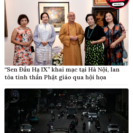
“Sen Đầu Hạ IX” khai mạc tại Hà Nội, lan
tỏa tinh thần Phật giáo qua hội họa