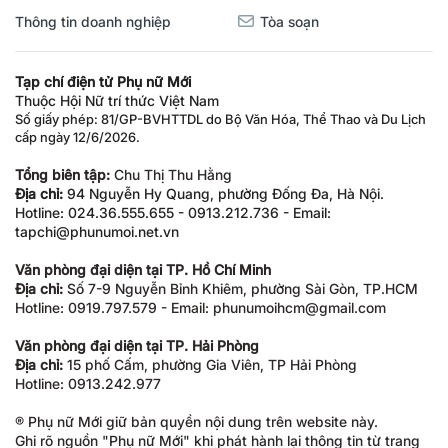
Thông tin doanh nghiệp
Tòa soạn
Tạp chí điện tử Phụ nữ Mới
Thuộc Hội Nữ trí thức Việt Nam
Số giấy phép: 81/GP-BVHTTDL do Bộ Văn Hóa, Thể Thao và Du Lịch
cấp ngày 12/6/2026.
Tổng biên tập:
Chu Thị Thu Hằng
Địa chỉ:
94 Nguyễn Hy Quang, phường Đống Đa, Hà Nội.
Hotline: 024.36.555.655 - 0913.212.736 - Email:
tapchi@phunumoi.net.vn
Văn phòng đại diện tại TP. Hồ Chí Minh
Địa chỉ:
Số 7-9 Nguyễn Bỉnh Khiêm, phường Sài Gòn, TP.HCM
Hotline: 0919.797.579 - Email: phunumoihcm@gmail.com
Văn phòng đại diện tại TP. Hải Phòng
Địa chỉ:
15 phố Cấm, phường Gia Viên, TP Hải Phòng
Hotline: 0913.242.977
® Phụ nữ Mới giữ bản quyền nội dung trên website này.
Ghi rõ nguồn "Phụ nữ Mới" khi phát hành lại thông tin từ trang