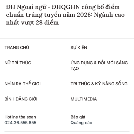
ĐH Ngoại ngữ - ĐHQGHN công bố điểm
chuẩn trúng tuyển năm 2026: Ngành cao
nhất vượt 28 điểm
TRANG CHỦ
SỰ KIỆN
NỮ TRÍ THỨC
ỨNG DỤNG & ĐỔI MỚI SÁNG
TẠO
NHÌN RA THẾ GIỚI
TRI THỨC & KỸ NĂNG SỐNG
BÌNH ĐẲNG GIỚI
MULTIMEDIA
Hotline tòa soạn
Báo giá
024.36.555.655
Quảng cáo