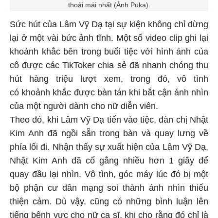
thoải mái nhất (Ảnh Puka).
Sức hút của Lâm Vỹ Dạ tại sự kiện không chỉ dừng
lại ở một vài bức ảnh tĩnh. Một số video clip ghi lại
khoảnh khắc bên trong buổi tiệc với hình ảnh của
cô được các TikToker chia sẻ đã nhanh chóng thu
hút hàng triệu lượt xem, trong đó, vô tình
có khoảnh khắc được bàn tán khi bắt cận ánh nhìn
của một người dành cho nữ diễn viên.
Theo đó, khi Lâm Vỹ Dạ tiến vào tiệc, đàn chị Nhật
Kim Anh đã ngồi sẵn trong bàn và quay lưng về
phía lối đi. Nhận thấy sự xuất hiện của Lâm Vỹ Dạ,
Nhật Kim Anh đã cố gắng nhiều hơn 1 giây để
quay đầu lại nhìn. Vô tình, góc máy lúc đó bị một
bộ phận cư dân mạng soi thành ánh nhìn thiếu
thiện cảm. Dù vậy, cũng có những bình luận lên
tiếng bênh vực cho nữ ca sĩ, khi cho rằng đó chỉ là