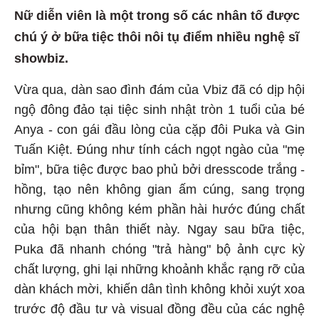
Nữ diễn viên là một trong số các nhân tố được
chú ý ở bữa tiệc thôi nôi tụ điểm nhiều nghệ sĩ
showbiz.
Vừa qua, dàn sao đình đám của Vbiz đã có dịp hội
ngộ đông đảo tại tiệc sinh nhật tròn 1 tuổi của bé
Anya - con gái đầu lòng của cặp đôi Puka và Gin
Tuấn Kiệt. Đúng như tính cách ngọt ngào của "mẹ
bỉm", bữa tiệc được bao phủ bởi dresscode trắng -
hồng, tạo nên không gian ấm cúng, sang trọng
nhưng cũng không kém phần hài hước đúng chất
của hội bạn thân thiết này. Ngay sau bữa tiệc,
Puka đã nhanh chóng "trả hàng" bộ ảnh cực kỳ
chất lượng, ghi lại những khoảnh khắc rạng rỡ của
dàn khách mời, khiến dân tình không khỏi xuýt xoa
trước độ đầu tư và visual đồng đều của các nghệ