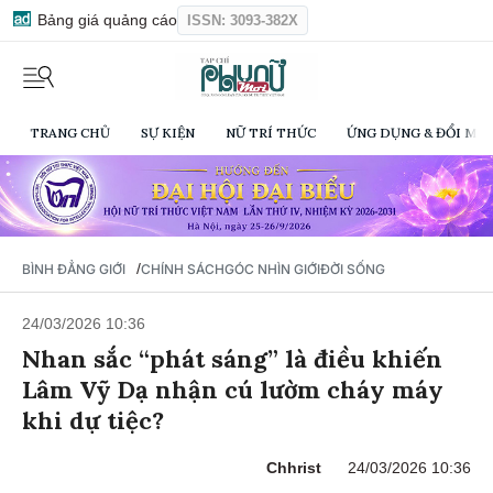
Bảng giá quảng cáo
ISSN: 3093-382X
TRANG CHỦ
SỰ KIỆN
NỮ TRÍ THỨC
ỨNG DỤNG & ĐỔI MỚI
/
BÌNH ĐẲNG GIỚI
CHÍNH SÁCH
GÓC NHÌN GIỚI
ĐỜI SỐNG
24/03/2026 10:36
Nhan sắc “phát sáng” là điều khiến
Lâm Vỹ Dạ nhận cú lườm cháy máy
khi dự tiệc?
Chhrist
24/03/2026 10:36