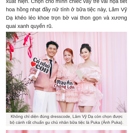
xuất hiện. Chọn cho mình chiếc váy trễ vai họa tiết
hoa hồng nhạt đầy nữ tính ở bữa tiệc này, Lâm Vỹ
Dạ khéo léo khoe trọn bờ vai thon gọn và xương
quai xanh quyến rũ.
Không chỉ diện đúng dresscode, Lâm Vỹ Dạ còn chọn được
bộ cánh rất chuẩn gu chủ nhân bữa tiệc là Puka (Ảnh Puka).