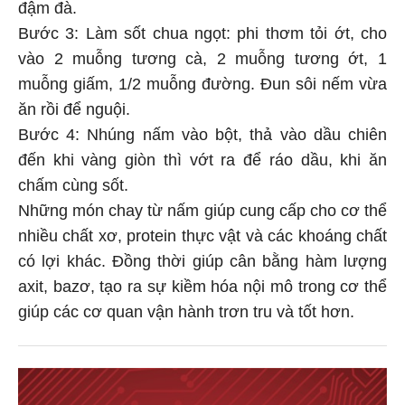
đậm đà.
Bước 3: Làm sốt chua ngọt: phi thơm tỏi ớt, cho
vào 2 muỗng tương cà, 2 muỗng tương ớt, 1
muỗng giấm, 1/2 muỗng đường. Đun sôi nếm vừa
ăn rồi để nguội.
Bước 4: Nhúng nấm vào bột, thả vào dầu chiên
đến khi vàng giòn thì vớt ra để ráo dầu, khi ăn
chấm cùng sốt.
Những món chay từ nấm giúp cung cấp cho cơ thể
nhiều chất xơ, protein thực vật và các khoáng chất
có lợi khác. Đồng thời giúp cân bằng hàm lượng
axit, bazơ, tạo ra sự kiềm hóa nội mô trong cơ thể
giúp các cơ quan vận hành trơn tru và tốt hơn.