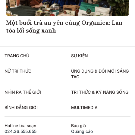
Một buổi trà an yên cùng Organica: Lan
tỏa lối sống xanh
TRANG CHỦ
SỰ KIỆN
NỮ TRÍ THỨC
ỨNG DỤNG & ĐỔI MỚI SÁNG
TẠO
NHÌN RA THẾ GIỚI
TRI THỨC & KỸ NĂNG SỐNG
BÌNH ĐẲNG GIỚI
MULTIMEDIA
Hotline tòa soạn
Báo giá
024.36.555.655
Quảng cáo