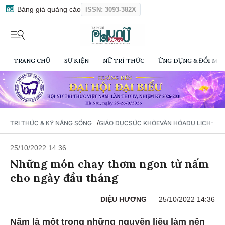
Bảng giá quảng cáo
ISSN: 3093-382X
TRANG CHỦ
SỰ KIỆN
NỮ TRÍ THỨC
ỨNG DỤNG & ĐỔI MỚI
/
TRI THỨC & KỸ NĂNG SỐNG
GIÁO DỤC
SỨC KHỎE
VĂN HÓA
DU LỊCH- Ẩ
25/10/2022 14:36
Những món chay thơm ngon từ nấm
cho ngày đầu tháng
DIỆU HƯƠNG
25/10/2022 14:36
Nấm là một trong những nguyên liệu làm nên