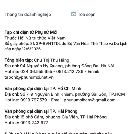
Thông tin doanh nghiệp
Tòa soạn
Tạp chí điện tử Phụ nữ Mới
Thuộc Hội Nữ trí thức Việt Nam
Số giấy phép: 81/GP-BVHTTDL do Bộ Văn Hóa, Thể Thao và Du Lịch
cấp ngày 12/6/2026.
Tổng biên tập:
Chu Thị Thu Hằng
Địa chỉ:
94 Nguyễn Hy Quang, phường Đống Đa, Hà Nội.
Hotline: 024.36.555.655 - 0913.212.736 - Email:
tapchi@phunumoi.net.vn
Văn phòng đại diện tại TP. Hồ Chí Minh
Địa chỉ:
Số 7-9 Nguyễn Bỉnh Khiêm, phường Sài Gòn, TP.HCM
Hotline: 0919.797.579 - Email: phunumoihcm@gmail.com
Văn phòng đại diện tại TP. Hải Phòng
Địa chỉ:
15 phố Cấm, phường Gia Viên, TP Hải Phòng
Hotline: 0913.242.977
® Phụ nữ Mới giữ bản quyền nội dung trên website này.