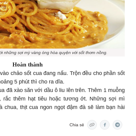
ới những sợi mỳ vàng óng hòa quyện với sốt thơm nồng.
Hoàn thành
vào chảo sốt cua đang nấu. Trộn đều cho phần sốt
oảng 5 phút thì cho ra dĩa.
cua đã xào săn với dầu ô liu lên trên. Thêm 1 muỗng
, rắc thêm hạt tiêu hoặc tương ớt. Những sợi mì
à chua, thịt cua ngon ngọt đậm đà sẽ làm bạn hài
Chia sẻ