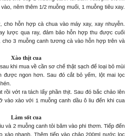
u vào, nêm thêm 1/2 muỗng muối, 1 muỗng tiêu xay.
ừ, cho hỗn hợp cà chua vào máy xay, xay nhuyễn.
y lược qua ray, đảm bảo hỗn hợp thu được cuối
eo, cho 3 muỗng canh tương cà vào hỗn hợp trên và
Xào thịt cua
sau khi mua về cần sơ chế thật sạch để loại bỏ mùi
n được ngon hơn. Sau đó cắt bỏ yếm, lột mai lọc
chén.
rồi vớt ra tách lấy phần thịt. Sau đó bắc chảo lên
gỡ vào xào với 1 muỗng canh dầu ô liu đến khi cua
Làm sốt cua
liu và 2 muỗng canh tỏi băm vào phi thơm. Tiếp đến
ào xào nhanh. Thêm tiếp vào chảo 200ml nước lọc