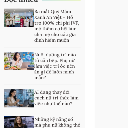
Ra mắt Quỹ Mầm
Xanh An Việt – Hỗ
trợ 100% chi phí IVF,
mở thêm cơ hội làm
cha mẹ cho các gia
đình hiếm muộn
Nuôi dưỡng trí não
từ căn bếp: Phụ nữ
làm việc trí óc nên
ăn gì để luôn minh
mẫn?
AI đang thay đổi
cách nữ trí thức làm
việc như thế nào?
Những kỹ năng số
mà phụ nữ không thể