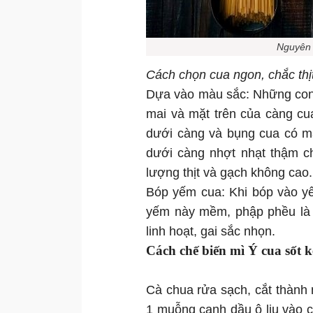
Nguyên 
Cách chọn cua ngon, chắc thịt
Dựa vào màu sắc: Những con
mai và mặt trên của càng cu
dưới càng và bụng cua có m
dưới càng nhợt nhạt thậm ch
lượng thịt và gạch không cao.
Bóp yếm cua: Khi bóp vào yế
yếm này mềm, phập phều là c
linh hoạt, gai sắc nhọn.
Cách chế biến mì Ý cua sốt 
Cà chua rửa sạch, cắt thành m
1 muỗng canh dầu ô liu vào c