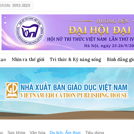
ISSN: 3093-382X
tạo
Nhìn ra thế giới
Tri thức & Kỹ năng sống
Bình đẳng gi
ục
Sức khỏe
Văn hóa
Du lịch- Ẩm thực
Tiêu dùng