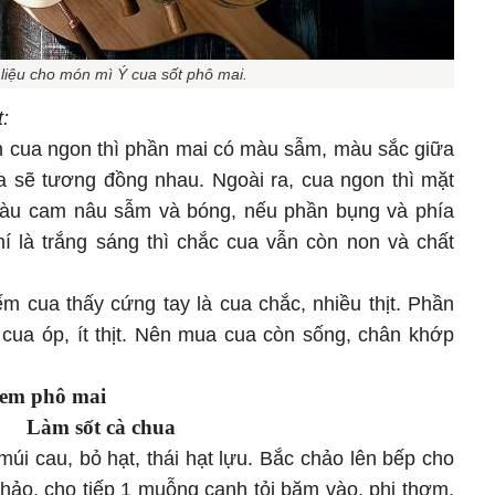
liệu cho món mì Ý cua sốt phô mai.
:
 cua ngon thì phần mai có màu sẫm, màu sắc giữa
a sẽ tương đồng nhau. Ngoài ra, cua ngon thì mặt
àu cam nâu sẫm và bóng, nếu phần bụng và phía
í là trắng sáng thì chắc cua vẫn còn non và chất
m cua thấy cứng tay là cua chắc, nhiều thịt. Phần
ua óp, ít thịt. Nên mua cua còn sống, chân khớp
kem phô mai
Làm sốt cà chua
úi cau, bỏ hạt, thái hạt lựu. Bắc chảo lên bếp cho
hảo, cho tiếp 1 muỗng canh tỏi băm vào, phi thơm.