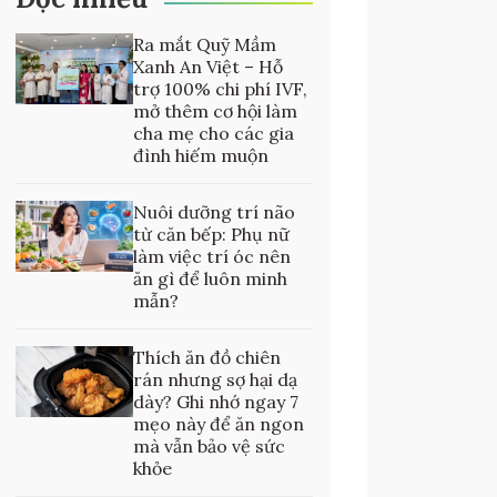
Ra mắt Quỹ Mầm
Xanh An Việt – Hỗ
trợ 100% chi phí IVF,
mở thêm cơ hội làm
cha mẹ cho các gia
đình hiếm muộn
Nuôi dưỡng trí não
từ căn bếp: Phụ nữ
làm việc trí óc nên
ăn gì để luôn minh
mẫn?
Thích ăn đồ chiên
rán nhưng sợ hại dạ
dày? Ghi nhớ ngay 7
mẹo này để ăn ngon
mà vẫn bảo vệ sức
khỏe