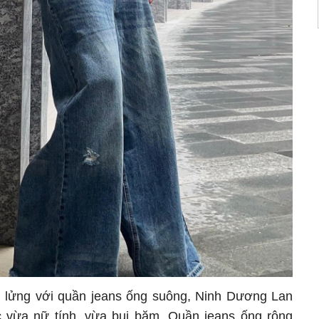
 lửng với quần jeans ống suông, Ninh Dương Lan
 vừa nữ tính, vừa bụi bặm. Quần jeans ống rộng