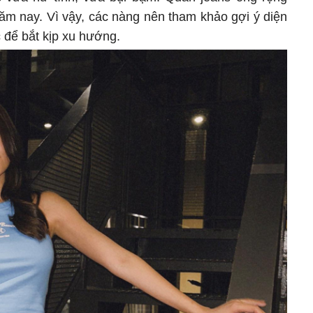
năm nay. Vì vậy, các nàng nên tham khảo gợi ý diện
để bắt kịp xu hướng.