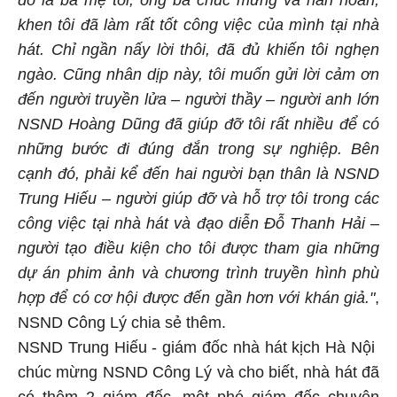
khen tôi đã làm rất tốt công việc của mình tại nhà
hát. Chỉ ngần nấy lời thôi, đã đủ khiến tôi nghẹn
ngào. Cũng nhân dịp này, tôi muốn gửi lời cảm ơn
đến người truyền lửa – người thầy – người anh lớn
NSND Hoàng Dũng đã giúp đỡ tôi rất nhiều để có
những bước đi đúng đắn trong sự nghiệp. Bên
cạnh đó, phải kể đến hai người bạn thân là NSND
Trung Hiếu – người giúp đỡ và hỗ trợ tôi trong các
công việc tại nhà hát và đạo diễn Đỗ Thanh Hải –
người tạo điều kiện cho tôi được tham gia những
dự án phim ảnh và chương trình truyền hình phù
hợp để có cơ hội được đến gần hơn với khán giả."
,
NSND Công Lý chia sẻ thêm.
NSND Trung Hiếu - giám đốc nhà hát kịch Hà Nội
chúc mừng NSND Công Lý và cho biết, nhà hát đã
có thêm 2 giám đốc, một phó giám đốc chuyên