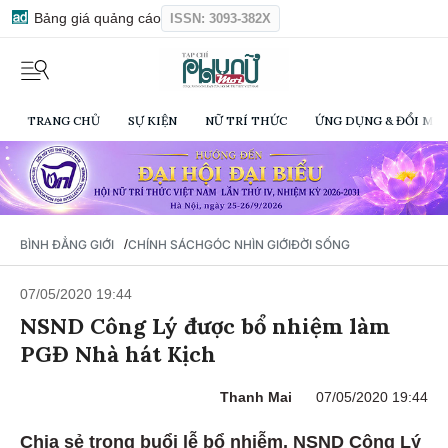
Bảng giá quảng cáo
ISSN: 3093-382X
TRANG CHỦ
SỰ KIỆN
NỮ TRÍ THỨC
ỨNG DỤNG & ĐỔI MỚI
/
BÌNH ĐẲNG GIỚI
CHÍNH SÁCH
GÓC NHÌN GIỚI
ĐỜI SỐNG
07/05/2020 19:44
NSND Công Lý được bổ nhiệm làm
PGĐ Nhà hát Kịch
Thanh Mai
07/05/2020 19:44
Chia sẻ trong buổi lễ bổ nhiễm, NSND Công Lý