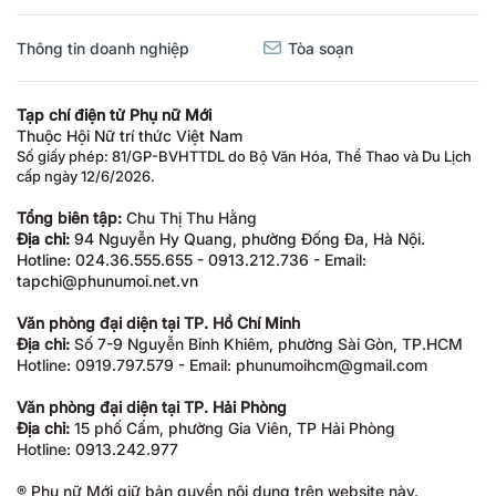
Thông tin doanh nghiệp
Tòa soạn
Tạp chí điện tử Phụ nữ Mới
Thuộc Hội Nữ trí thức Việt Nam
Số giấy phép: 81/GP-BVHTTDL do Bộ Văn Hóa, Thể Thao và Du Lịch
cấp ngày 12/6/2026.
Tổng biên tập:
Chu Thị Thu Hằng
Địa chỉ:
94 Nguyễn Hy Quang, phường Đống Đa, Hà Nội.
Hotline: 024.36.555.655 - 0913.212.736 - Email:
tapchi@phunumoi.net.vn
Văn phòng đại diện tại TP. Hồ Chí Minh
Địa chỉ:
Số 7-9 Nguyễn Bỉnh Khiêm, phường Sài Gòn, TP.HCM
Hotline: 0919.797.579 - Email: phunumoihcm@gmail.com
Văn phòng đại diện tại TP. Hải Phòng
Địa chỉ:
15 phố Cấm, phường Gia Viên, TP Hải Phòng
Hotline: 0913.242.977
® Phụ nữ Mới giữ bản quyền nội dung trên website này.