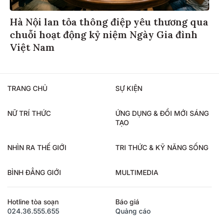
Hà Nội lan tỏa thông điệp yêu thương qua
chuỗi hoạt động kỷ niệm Ngày Gia đình
Việt Nam
TRANG CHỦ
SỰ KIỆN
NỮ TRÍ THỨC
ỨNG DỤNG & ĐỔI MỚI SÁNG
TẠO
NHÌN RA THẾ GIỚI
TRI THỨC & KỸ NĂNG SỐNG
BÌNH ĐẲNG GIỚI
MULTIMEDIA
Hotline tòa soạn
Báo giá
024.36.555.655
Quảng cáo