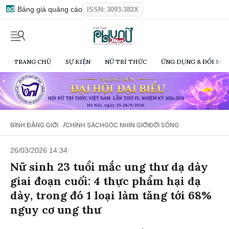
Bảng giá quảng cáo
ISSN: 3093-382X
TRANG CHỦ
SỰ KIỆN
NỮ TRÍ THỨC
ỨNG DỤNG & ĐỔI MỚI
/
BÌNH ĐẲNG GIỚI
CHÍNH SÁCH
GÓC NHÌN GIỚI
ĐỜI SỐNG
26/03/2026 14:34
Nữ sinh 23 tuổi mắc ung thư dạ dày
giai đoạn cuối: 4 thực phẩm hại dạ
dày, trong đó 1 loại làm tăng tới ​​68%
nguy cơ ung thư