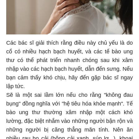
Các bác sĩ giải thích rằng điều này chủ yếu là do
cổ có nhiều hạch bạch huyết, và các tế bào ung
thư có thể phát triển nhanh chóng sau khi xâm
nhập vào các hạch bạch huyết, dẫn đến sưng. Nếu
bạn cảm thấy khó chịu, hãy đến gặp bác sĩ ngay
lập tức.
Sẽ là một sai lầm lớn nếu cho rằng "không đau
bụng" đồng nghĩa với "hệ tiêu hóa khỏe mạnh". Tế
bào ung thư thường xâm nhập một cách khó
lường, đặc biệt nhắm vào những người bận rộn và
những người bị căng thẳng mãn tính. Nên ăn
nhiều rau họ cải (bông cải xanh, súp lơ...), khoai