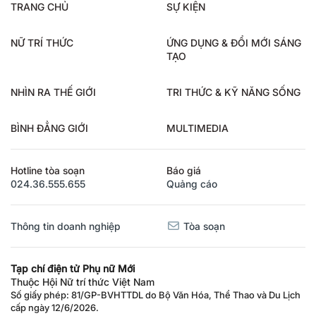
TRANG CHỦ
SỰ KIỆN
NỮ TRÍ THỨC
ỨNG DỤNG & ĐỔI MỚI SÁNG
TẠO
NHÌN RA THẾ GIỚI
TRI THỨC & KỸ NĂNG SỐNG
BÌNH ĐẲNG GIỚI
MULTIMEDIA
Hotline tòa soạn
Báo giá
024.36.555.655
Quảng cáo
Thông tin doanh nghiệp
Tòa soạn
Tạp chí điện tử Phụ nữ Mới
Thuộc Hội Nữ trí thức Việt Nam
Số giấy phép: 81/GP-BVHTTDL do Bộ Văn Hóa, Thể Thao và Du Lịch
cấp ngày 12/6/2026.