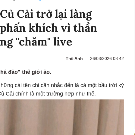
Củ Cải trở lại làng
 phấn khích vì thần
ng "chăm" live
Thế Anh
26/03/2026 08:42
phá đảo" thế giới ảo.
những cái tên chỉ cần nhắc đến là cả một bầu trời kỷ
 Củ Cải chính là một trường hợp như thế.