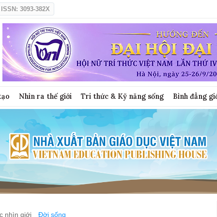
ISSN: 3093-382X
tạo
Nhìn ra thế giới
Tri thức & Kỹ năng sống
Bình đẳng gi
 nhìn giới
Đời sống