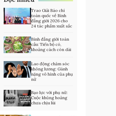
Trao Giải Báo chí
toàn quốc về Bình
đẳng giới 2026 cho
24 tác phẩm xuất sắc
Bình đẳng giới toàn
cầu: Tiến bộ có,
khoảng cách còn dài
Lao động chăm sóc
không lương: Gánh
nặng vô hình của phụ
nữ
Bạo lực với phụ nữ:
Cuộc khủng hoảng
chưa chịu lùi