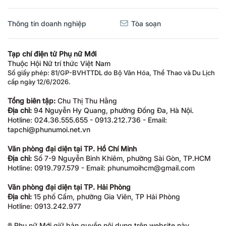
Thông tin doanh nghiệp
Tòa soạn
Tạp chí điện tử Phụ nữ Mới
Thuộc Hội Nữ trí thức Việt Nam
Số giấy phép: 81/GP-BVHTTDL do Bộ Văn Hóa, Thể Thao và Du Lịch
cấp ngày 12/6/2026.
Tổng biên tập:
Chu Thị Thu Hằng
Địa chỉ:
94 Nguyễn Hy Quang, phường Đống Đa, Hà Nội.
Hotline: 024.36.555.655 - 0913.212.736 - Email:
tapchi@phunumoi.net.vn
Văn phòng đại diện tại TP. Hồ Chí Minh
Địa chỉ:
Số 7-9 Nguyễn Bỉnh Khiêm, phường Sài Gòn, TP.HCM
Hotline: 0919.797.579 - Email: phunumoihcm@gmail.com
Văn phòng đại diện tại TP. Hải Phòng
Địa chỉ:
15 phố Cấm, phường Gia Viên, TP Hải Phòng
Hotline: 0913.242.977
® Phụ nữ Mới giữ bản quyền nội dung trên website này.