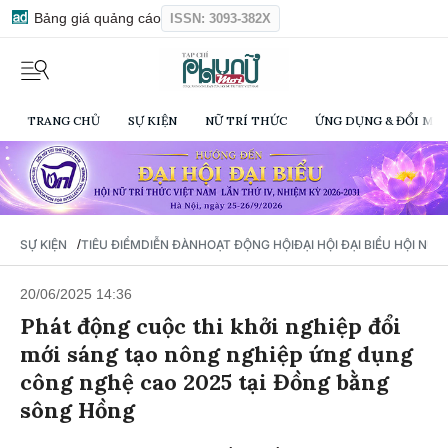
Bảng giá quảng cáo
ISSN: 3093-382X
TRANG CHỦ
SỰ KIỆN
NỮ TRÍ THỨC
ỨNG DỤNG & ĐỔI MỚI
/
SỰ KIỆN
TIÊU ĐIỂM
DIỄN ĐÀN
HOẠT ĐỘNG HỘI
ĐẠI HỘI ĐẠI BIỂU HỘI NỮ 
20/06/2025 14:36
Phát động cuộc thi khởi nghiệp đổi
mới sáng tạo nông nghiệp ứng dụng
công nghệ cao 2025 tại Đồng bằng
sông Hồng