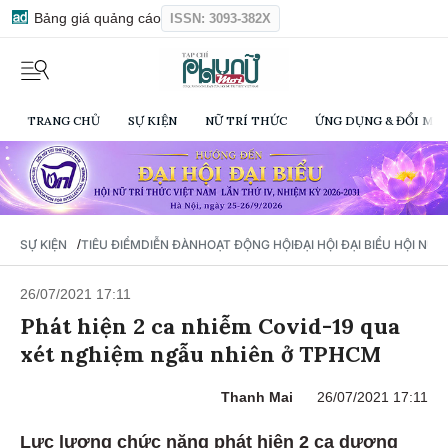
Bảng giá quảng cáo
ISSN: 3093-382X
TRANG CHỦ
SỰ KIỆN
NỮ TRÍ THỨC
ỨNG DỤNG & ĐỔI MỚI
/
SỰ KIỆN
TIÊU ĐIỂM
DIỄN ĐÀN
HOẠT ĐỘNG HỘI
ĐẠI HỘI ĐẠI BIỂU HỘI NỮ 
26/07/2021 17:11
Phát hiện 2 ca nhiễm Covid-19 qua
xét nghiệm ngẫu nhiên ở TPHCM
Thanh Mai
26/07/2021 17:11
Lực lượng chức năng phát hiện 2 ca dương