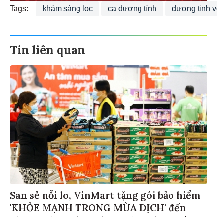
Tags:
khám sàng lọc
ca dương tính
dương tính v
Tin liên quan
San sẻ nỗi lo, VinMart tặng gói bảo hiểm
'KHỎE MẠNH TRONG MÙA DỊCH' đến