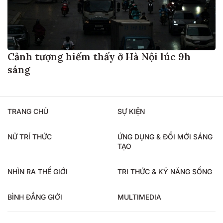
Cảnh tượng hiếm thấy ở Hà Nội lúc 9h
sáng
TRANG CHỦ
SỰ KIỆN
NỮ TRÍ THỨC
ỨNG DỤNG & ĐỔI MỚI SÁNG
TẠO
NHÌN RA THẾ GIỚI
TRI THỨC & KỸ NĂNG SỐNG
BÌNH ĐẲNG GIỚI
MULTIMEDIA