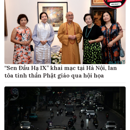
“Sen Đầu Hạ IX” khai mạc tại Hà Nội, lan
tỏa tinh thần Phật giáo qua hội họa