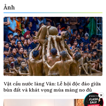
Ảnh
Vật cầu nước làng Vân: Lễ hội độc đáo giữa
bùn đất và khát vọng mùa màng no đủ
✕