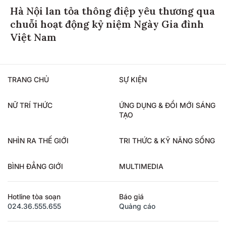
Hà Nội lan tỏa thông điệp yêu thương qua
chuỗi hoạt động kỷ niệm Ngày Gia đình
Việt Nam
TRANG CHỦ
SỰ KIỆN
NỮ TRÍ THỨC
ỨNG DỤNG & ĐỔI MỚI SÁNG
TẠO
NHÌN RA THẾ GIỚI
TRI THỨC & KỸ NĂNG SỐNG
BÌNH ĐẲNG GIỚI
MULTIMEDIA
Hotline tòa soạn
Báo giá
024.36.555.655
Quảng cáo