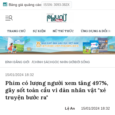
Bảng giá quảng cáo
ISSN: 3093-382X
TRANG CHỦ
SỰ KIỆN
NỮ TRÍ THỨC
ỨNG DỤNG & ĐỔI MỚI
/
BÌNH ĐẲNG GIỚI
CHÍNH SÁCH
GÓC NHÌN GIỚI
ĐỜI SỐNG
15/01/2024 18:32
Phim có lượng người xem tăng 497%,
gây sốt toàn cầu vì dàn nhân vật "xé
truyện bước ra"
Lệ An
15/01/2024 18:32