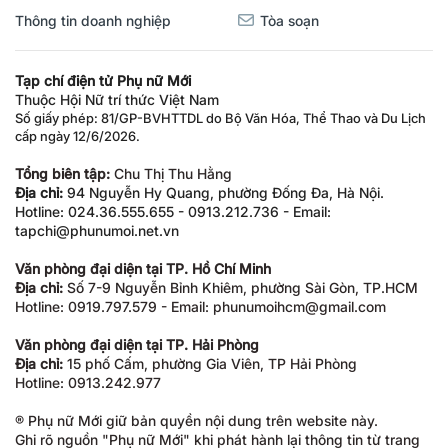
Thông tin doanh nghiệp
Tòa soạn
Tạp chí điện tử Phụ nữ Mới
Thuộc Hội Nữ trí thức Việt Nam
Số giấy phép: 81/GP-BVHTTDL do Bộ Văn Hóa, Thể Thao và Du Lịch
cấp ngày 12/6/2026.
Tổng biên tập:
Chu Thị Thu Hằng
Địa chỉ:
94 Nguyễn Hy Quang, phường Đống Đa, Hà Nội.
Hotline: 024.36.555.655 - 0913.212.736 - Email:
tapchi@phunumoi.net.vn
Văn phòng đại diện tại TP. Hồ Chí Minh
Địa chỉ:
Số 7-9 Nguyễn Bỉnh Khiêm, phường Sài Gòn, TP.HCM
Hotline: 0919.797.579 - Email: phunumoihcm@gmail.com
Văn phòng đại diện tại TP. Hải Phòng
Địa chỉ:
15 phố Cấm, phường Gia Viên, TP Hải Phòng
Hotline: 0913.242.977
® Phụ nữ Mới giữ bản quyền nội dung trên website này.
Ghi rõ nguồn "Phụ nữ Mới" khi phát hành lại thông tin từ trang