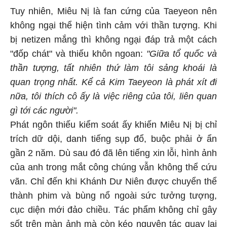
Tuy nhiên, Miêu Nị là fan cứng của Taeyeon nên
không ngại thể hiện tình cảm với thần tượng. Khi
bị netizen mắng thì không ngại đáp trả một cách
"đốp chát" và thiếu khôn ngoan:
"Giữa tổ quốc và
thần tượng, tất nhiên thứ làm tôi sảng khoái là
quan trọng nhất. Kể cả Kim Taeyeon là phát xít đi
nữa, tôi thích cô ấy là việc riêng của tôi, liên quan
gì tới các người".
Phát ngôn thiếu kiểm soát ấy khiến Miêu Nị bị chỉ
trích dữ dội, danh tiếng sụp đổ, buộc phải ở ẩn
gần 2 năm. Dù sau đó đã lên tiếng xin lỗi, hình ảnh
của anh trong mắt công chúng vẫn không thể cứu
vãn. Chỉ đến khi Khánh Dư Niên được chuyển thể
thành phim và bùng nổ ngoài sức tưởng tượng,
cục diện mới đảo chiều. Tác phẩm không chỉ gây
sốt trên màn ảnh mà còn kéo nguyên tác quay lại