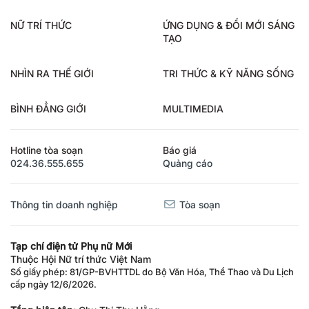
NỮ TRÍ THỨC
ỨNG DỤNG & ĐỔI MỚI SÁNG
TẠO
NHÌN RA THẾ GIỚI
TRI THỨC & KỸ NĂNG SỐNG
BÌNH ĐẲNG GIỚI
MULTIMEDIA
Hotline tòa soạn
Báo giá
024.36.555.655
Quảng cáo
Thông tin doanh nghiệp
Tòa soạn
Tạp chí điện tử Phụ nữ Mới
Thuộc Hội Nữ trí thức Việt Nam
Số giấy phép: 81/GP-BVHTTDL do Bộ Văn Hóa, Thể Thao và Du Lịch
cấp ngày 12/6/2026.
Tổng biên tập:
Chu Thị Thu Hằng