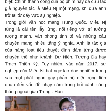
biệt: Chính thành công của bộ phim này đã cứu tác
giả nguyên tác là Miêu Nị một mạng, khi đưa anh
trở lại từ đáy vực sự nghiệp.
Trong giới văn học mạng Trung Quốc, Miêu Nị
từng là cái tên lẫy lừng, nổi tiếng với trí tưởng
tượng mạnh, văn phong tinh tế và những câu
chuyện mang nhiều tầng ý nghĩa. Anh là tác giả
của hàng loạt tiểu thuyết đình đám từng được
chuyển thể như Khánh Dư Niên, Tương Dạ hay
Trạch Thiên Ký. Tuy nhiên, vào năm 2017, sự
nghiệp của Miêu Nị bất ngờ lao dốc nghiêm trọng
sau một phát ngôn gây phẫn nộ diện rộng liên
quan đến vấn đề nhạy cảm trong bối cảnh căng
thẳng ngoại giao Trung - Hàn.