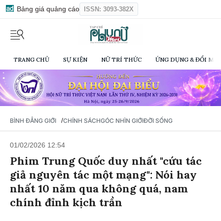
Bảng giá quảng cáo
ISSN: 3093-382X
TRANG CHỦ
SỰ KIỆN
NỮ TRÍ THỨC
ỨNG DỤNG & ĐỔI MỚI
/
BÌNH ĐẲNG GIỚI
CHÍNH SÁCH
GÓC NHÌN GIỚI
ĐỜI SỐNG
01/02/2026 12:54
Phim Trung Quốc duy nhất "cứu tác
giả nguyên tác một mạng": Nói hay
nhất 10 năm qua không quá, nam
chính đỉnh kịch trần