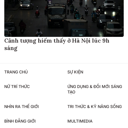
Cảnh tượng hiếm thấy ở Hà Nội lúc 9h
sáng
TRANG CHỦ
SỰ KIỆN
NỮ TRÍ THỨC
ỨNG DỤNG & ĐỔI MỚI SÁNG
TẠO
NHÌN RA THẾ GIỚI
TRI THỨC & KỸ NĂNG SỐNG
BÌNH ĐẲNG GIỚI
MULTIMEDIA