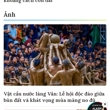
khoảng cách còn dài
Ảnh
Vật cầu nước làng Vân: Lễ hội độc đáo giữa
bùn đất và khát vọng mùa màng no đủ
✕