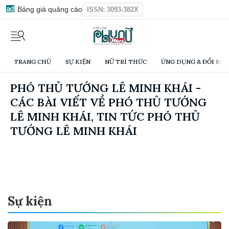
Bảng giá quảng cáo
ISSN: 3093-382X
TRANG CHỦ
SỰ KIỆN
NỮ TRÍ THỨC
ỨNG DỤNG & ĐỔI MỚI
PHÓ THỦ TƯỚNG LÊ MINH KHÁI -
CÁC BÀI VIẾT VỀ PHÓ THỦ TƯỚNG
LÊ MINH KHÁI, TIN TỨC PHÓ THỦ
TƯỚNG LÊ MINH KHÁI
Sự kiện