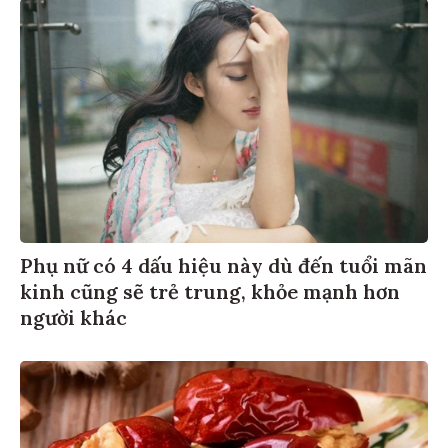
Phụ nữ có 4 dấu hiệu này dù đến tuổi mãn
kinh cũng sẽ trẻ trung, khỏe mạnh hơn
người khác