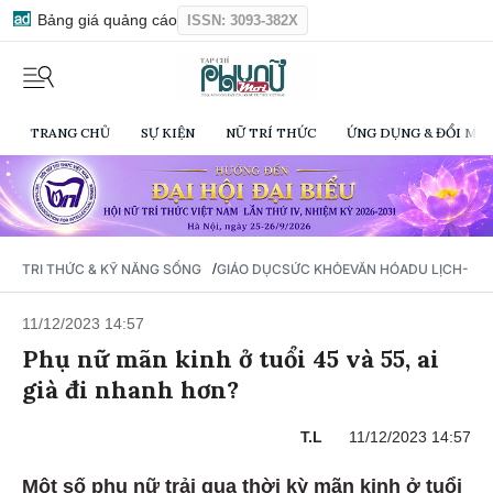
Bảng giá quảng cáo
ISSN: 3093-382X
TRANG CHỦ
SỰ KIỆN
NỮ TRÍ THỨC
ỨNG DỤNG & ĐỔI MỚI
/
TRI THỨC & KỸ NĂNG SỐNG
GIÁO DỤC
SỨC KHỎE
VĂN HÓA
DU LỊCH- Ẩ
11/12/2023 14:57
Phụ nữ mãn kinh ở tuổi 45 và 55, ai
già đi nhanh hơn?
T.L
11/12/2023 14:57
Một số phụ nữ trải qua thời kỳ mãn kinh ở tuổi