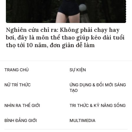
Nghiên cứu chỉ ra: Không phải chạy hay
bơi, đây là môn thể thao giúp kéo dài tuổi
thọ tới 10 năm, đơn giản dễ làm
TRANG CHỦ
SỰ KIỆN
NỮ TRÍ THỨC
ỨNG DỤNG & ĐỔI MỚI SÁNG
TẠO
NHÌN RA THẾ GIỚI
TRI THỨC & KỸ NĂNG SỐNG
BÌNH ĐẲNG GIỚI
MULTIMEDIA