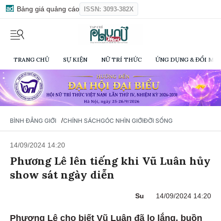
Bảng giá quảng cáo
ISSN: 3093-382X
TRANG CHỦ
SỰ KIỆN
NỮ TRÍ THỨC
ỨNG DỤNG & ĐỔI MỚI
/
BÌNH ĐẲNG GIỚI
CHÍNH SÁCH
GÓC NHÌN GIỚI
ĐỜI SỐNG
14/09/2024 14:20
Phương Lê lên tiếng khi Vũ Luân hủy
show sát ngày diễn
Su
14/09/2024 14:20
Phương Lê cho biết Vũ Luân đã lo lắng, buồn