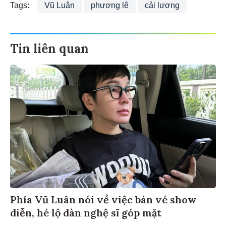
Tags:
Vũ Luân
phương lê
cải lương
Tin liên quan
Phía Vũ Luân nói về việc bán vé show
diễn, hé lộ dàn nghệ sĩ góp mặt