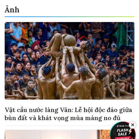
Ảnh
Vật cầu nước làng Vân: Lễ hội độc đáo giữa
bùn đất và khát vọng mùa màng no đủ
✕