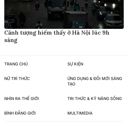
Cảnh tượng hiếm thấy ở Hà Nội lúc 9h
sáng
TRANG CHỦ
SỰ KIỆN
NỮ TRÍ THỨC
ỨNG DỤNG & ĐỔI MỚI SÁNG
TẠO
NHÌN RA THẾ GIỚI
TRI THỨC & KỸ NĂNG SỐNG
BÌNH ĐẲNG GIỚI
MULTIMEDIA