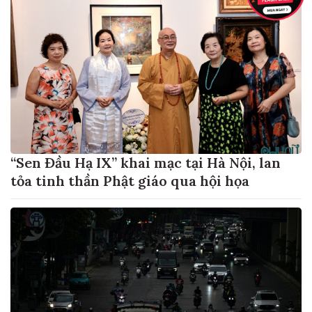
“Sen Đầu Hạ IX” khai mạc tại Hà Nội, lan
tỏa tinh thần Phật giáo qua hội họa