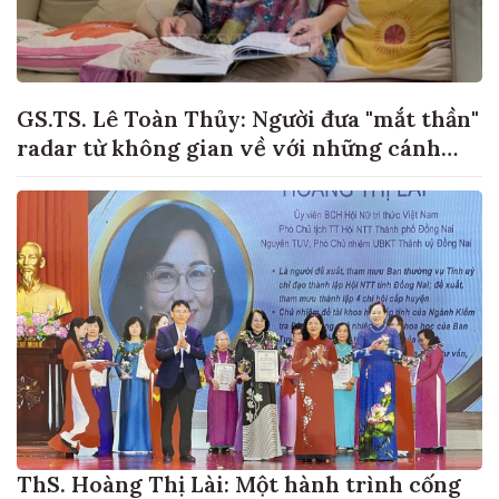
GS.TS. Lê Toàn Thủy: Người đưa "mắt thần"
radar từ không gian về với những cánh
đồng lúa Việt Nam
ThS. Hoàng Thị Lài: Một hành trình cống