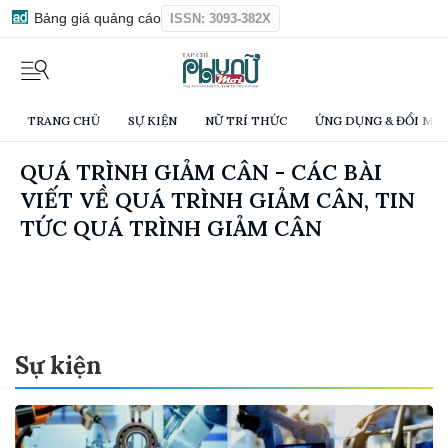
Bảng giá quảng cáo
ISSN: 3093-382X
TRANG CHỦ
SỰ KIỆN
NỮ TRÍ THỨC
ỨNG DỤNG & ĐỔI MỚI
QUÁ TRÌNH GIẢM CÂN - CÁC BÀI
VIẾT VỀ QUÁ TRÌNH GIẢM CÂN, TIN
TỨC QUÁ TRÌNH GIẢM CÂN
Sự kiện