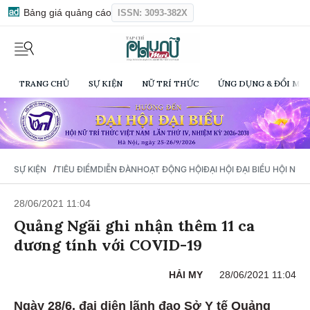
Bảng giá quảng cáo
ISSN: 3093-382X
TRANG CHỦ
SỰ KIỆN
NỮ TRÍ THỨC
ỨNG DỤNG & ĐỔI MỚI
/
SỰ KIỆN
TIÊU ĐIỂM
DIỄN ĐÀN
HOẠT ĐỘNG HỘI
ĐẠI HỘI ĐẠI BIỂU HỘI NỮ 
28/06/2021 11:04
Quảng Ngãi ghi nhận thêm 11 ca
dương tính với COVID-19
HẢI MY
28/06/2021 11:04
Ngày 28/6, đại diện lãnh đạo Sở Y tế Quảng