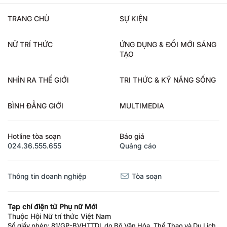
TRANG CHỦ
SỰ KIỆN
NỮ TRÍ THỨC
ỨNG DỤNG & ĐỔI MỚI SÁNG
TẠO
NHÌN RA THẾ GIỚI
TRI THỨC & KỸ NĂNG SỐNG
BÌNH ĐẲNG GIỚI
MULTIMEDIA
Hotline tòa soạn
Báo giá
024.36.555.655
Quảng cáo
Thông tin doanh nghiệp
Tòa soạn
Tạp chí điện tử Phụ nữ Mới
Thuộc Hội Nữ trí thức Việt Nam
Số giấy phép: 81/GP-BVHTTDL do Bộ Văn Hóa, Thể Thao và Du Lịch