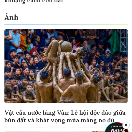
khoảng cách còn dài
Ảnh
Vật cầu nước làng Vân: Lễ hội độc đáo giữa
bùn đất và khát vọng mùa màng no đủ
✕