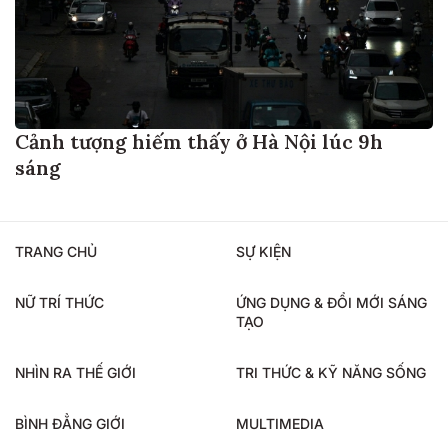
Cảnh tượng hiếm thấy ở Hà Nội lúc 9h
sáng
TRANG CHỦ
SỰ KIỆN
NỮ TRÍ THỨC
ỨNG DỤNG & ĐỔI MỚI SÁNG
TẠO
NHÌN RA THẾ GIỚI
TRI THỨC & KỸ NĂNG SỐNG
BÌNH ĐẲNG GIỚI
MULTIMEDIA