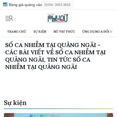
Bảng giá quảng cáo
ISSN: 3093-382X
TRANG CHỦ
SỰ KIỆN
NỮ TRÍ THỨC
ỨNG DỤNG & ĐỔI MỚI
SỐ CA NHIỄM TẠI QUẢNG NGÃI -
CÁC BÀI VIẾT VỀ SỐ CA NHIỄM TẠI
QUẢNG NGÃI, TIN TỨC SỐ CA
NHIỄM TẠI QUẢNG NGÃI
Sự kiện