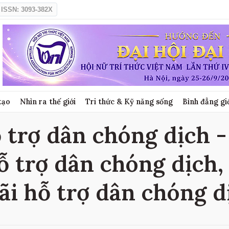
ISSN: 3093-382X
tạo
Nhìn ra thế giới
Tri thức & Kỹ năng sống
Bình đẳng gi
trợ dân chóng dịch - 
 trợ dân chóng dịch,
ãi hỗ trợ dân chóng d