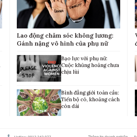
Lao động chăm sóc không lương:
Gánh nặng vô hình của phụ nữ
Bạo lực với phụ nữ:
h
Cuộc khủng hoảng chưa
chịu lùi
Bình đẳng giới toàn cầu:
Tiến bộ có, khoảng cách
còn dài
Thông tin doanh nghiệp