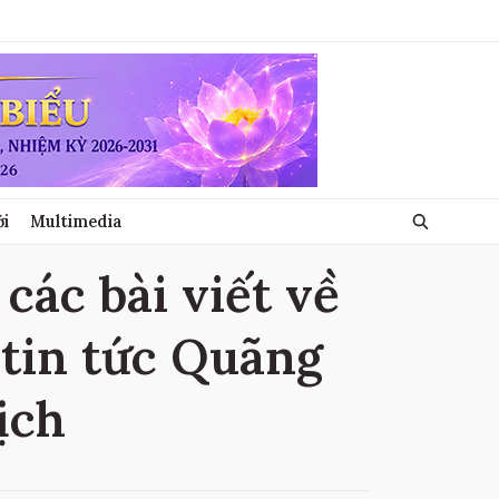
ới
Multimedia
các bài viết về
 tin tức Quãng
ịch