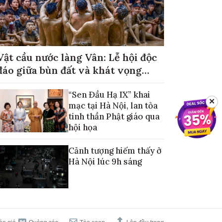
Vật cầu nước làng Vân: Lễ hội độc
đáo giữa bùn đất và khát vọng
mùa màng no đủ
“Sen Đầu Hạ IX” khai
✕
mạc tại Hà Nội, lan tỏa
tinh thần Phật giáo qua
hội họa
Cảnh tượng hiếm thấy ở
Hà Nội lúc 9h sáng