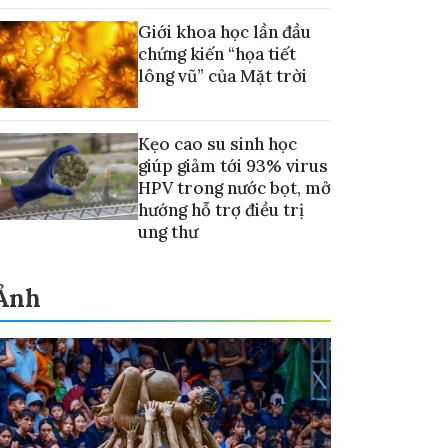
cưng
Giới khoa học lần đầu
chứng kiến “họa tiết
lông vũ” của Mặt trời
Kẹo cao su sinh học
giúp giảm tới 93% virus
HPV trong nước bọt, mở
hướng hỗ trợ điều trị
ung thư
Ảnh