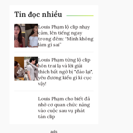
Tin đọc nhiều
Louis Phạm lộ clip nhạy
cảm, lên tiếng ngay
trong đêm: “Mình không
làm gì sai”
Louis Phạm từng lộ clip
hôn trai lạ và lời giải
thích bất ngờ bị "đào lại",
yêu đương kiểu gì kì cục
vậy!
Louis Phạm cho biết đã
nhờ cơ quan chức năng
vào cuộc sau vụ phát
tán clip
ads