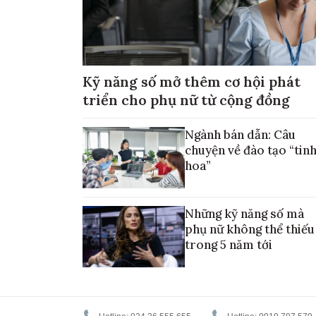
Kỹ năng số mở thêm cơ hội phát
triển cho phụ nữ từ cộng đồng
Ngành bán dẫn: Câu
chuyện về đào tạo “tin
hoa”
Những kỹ năng số mà
phụ nữ không thể thiếu
trong 5 năm tới