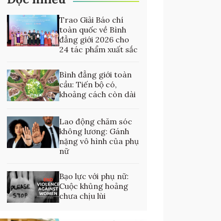
Trao Giải Báo chí
toàn quốc về Bình
đẳng giới 2026 cho
24 tác phẩm xuất sắc
Bình đẳng giới toàn
cầu: Tiến bộ có,
khoảng cách còn dài
Lao động chăm sóc
không lương: Gánh
nặng vô hình của phụ
nữ
Bạo lực với phụ nữ:
Cuộc khủng hoảng
chưa chịu lùi