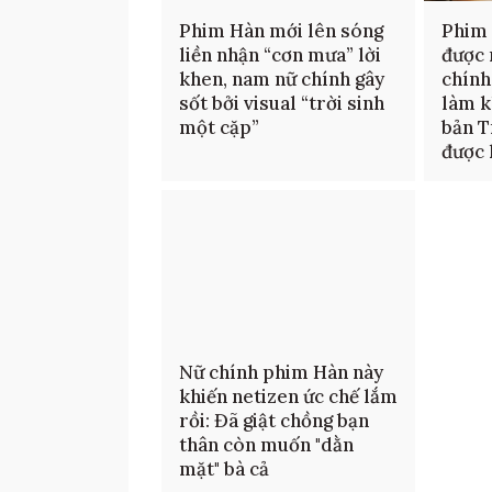
Phim Hàn mới lên sóng
Phim 
liền nhận “cơn mưa” lời
được
khen, nam nữ chính gây
chính
sốt bởi visual “trời sinh
làm k
một cặp”
bản T
được 
Nữ chính phim Hàn này
khiến netizen ức chế lắm
rồi: Đã giật chồng bạn
thân còn muốn "dằn
mặt" bà cả