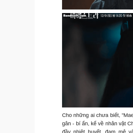
Cho những ai chưa biết, "Maes
gân - bí ẩn, kể về nhân vật 
đầy nhiệt huyết, đam mê v