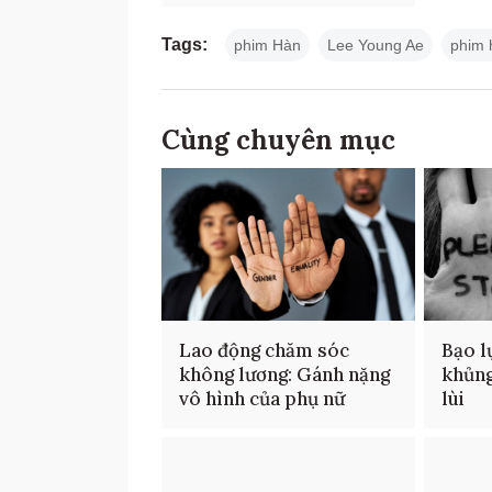
Tags:
phim Hàn
Lee Young Ae
phim 
Cùng chuyên mục
Lao động chăm sóc
Bạo l
không lương: Gánh nặng
khủng
vô hình của phụ nữ
lùi