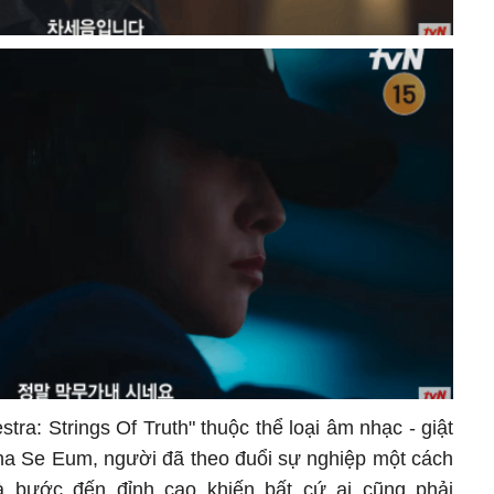
tra: Strings Of Truth" thuộc thể loại âm nhạc - giật
Cha Se Eum, người đã theo đuổi sự nghiệp một cách
à bước đến đỉnh cao khiến bất cứ ai cũng phải