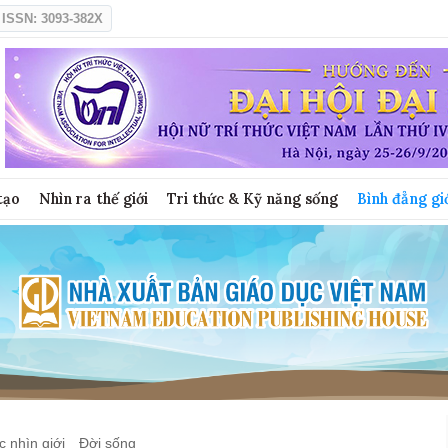
ISSN: 3093-382X
tạo
Nhìn ra thế giới
Tri thức & Kỹ năng sống
Bình đẳng gi
 nhìn giới
Đời sống