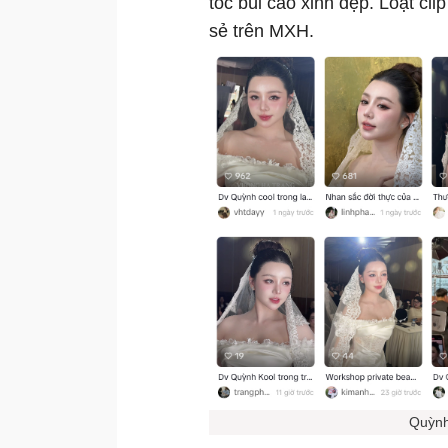
tóc búi cao xinh đẹp. Loạt cl
sẻ trên MXH.
Quỳnh