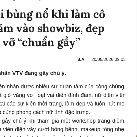
i bùng nổ khi làm cô
ăm vào showbiz, đẹp
 vỡ “chuẩn gầy”
S.A
20/05/2026 09:03
nhân VTV đang gây chú ý.
 tên nhận được nhiều sự quan tâm của công chúng.
 giờ vàng với loạt vai diễn đình đám, nữ diễn viên
ại các sự kiện thời trang, làm đẹp và luôn hút mọi
o cùng phong cách nữ tính đặc trưng.
c gây chú ý khi tham gia một workshop trang điểm.
ễn viên diện váy cưới bồng bềnh, makeup tông nhẹ,