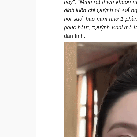
này”, “Mình rất thích khuôn m
đỉnh luôn chị Quỳnh ơi! Để ng
hot suốt bao năm nhờ 1 phần
phúc hậu”, “Quỳnh Kool mà lại
dân tình.