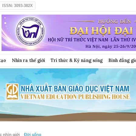
ISSN: 3093-382X
tạo
Nhìn ra thế giới
Tri thức & Kỹ năng sống
Bình đẳng gi
 nhìn giới
Đời sống