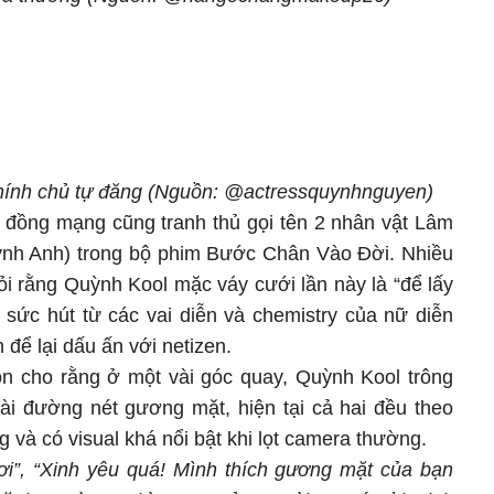
 chính chủ tự đăng (Nguồn: @actressquynhnguyen)
g đồng mạng cũng tranh thủ gọi tên 2 nhân vật Lâm
nh Anh) trong bộ phim Bước Chân Vào Đời. Nhiều
ỏi rằng Quỳnh Kool mặc váy cưới lần này là “để lấy
 sức hút từ các vai diễn và chemistry của nữ diễn
 để lại dấu ấn với netizen.
còn cho rằng ở một vài góc quay, Quỳnh Kool trông
ài đường nét gương mặt, hiện tại cả hai đều theo
ng và có visual khá nổi bật khi lọt camera thường.
ơi”, “Xinh yêu quá! Mình thích gương mặt của bạn