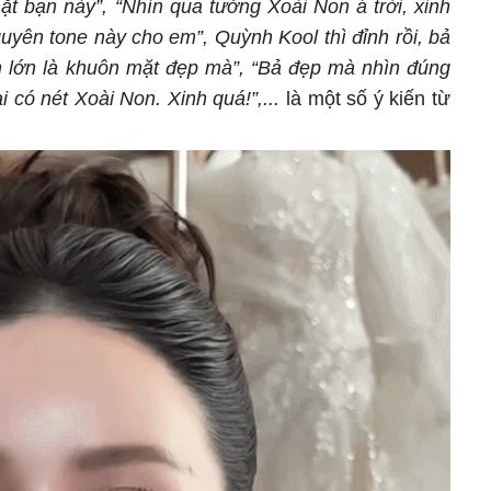
ặt bạn này”, “Nhìn qua tưởng Xoài Non á trời, xinh
uyên tone này cho em”, Quỳnh Kool thì đỉnh rồi, bả
 lớn là khuôn mặt đẹp mà”, “Bả đẹp mà nhìn đúng
 có nét Xoài Non. Xinh quá!”,...
là một số ý kiến từ