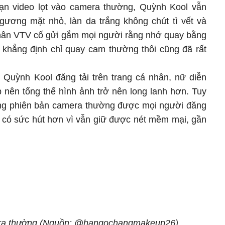
ạn video lọt vào camera thường, Quỳnh Kool vẫn
gương mặt nhỏ, làn da trắng không chút tì vết và
hân VTV cố gửi gắm mọi người rằng nhớ quay bằng
khẳng định chỉ quay cam thường thôi cũng đã rất
h Quỳnh Kool đăng tải trên trang cá nhân, nữ diễn
p nên tổng thể hình ảnh trở nên long lanh hơn. Tuy
rằng phiên bản camera thường được mọi người đăng
và có sức hút hơn vì vẫn giữ được nét mềm mại, gần
ra thường (Nguồn: @hangochangmakeup26)