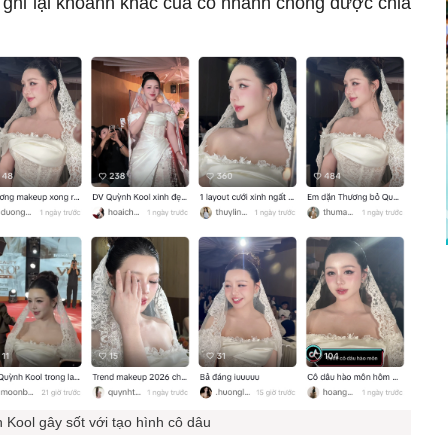
ip ghi lại khoảnh khắc của cô nhanh chóng được chia
 Kool gây sốt với tạo hình cô dâu