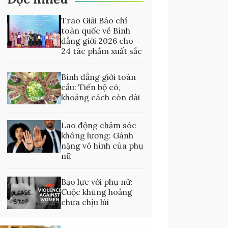
Trao Giải Báo chí
toàn quốc về Bình
đẳng giới 2026 cho
24 tác phẩm xuất sắc
Bình đẳng giới toàn
cầu: Tiến bộ có,
khoảng cách còn dài
Lao động chăm sóc
không lương: Gánh
nặng vô hình của phụ
nữ
Bạo lực với phụ nữ:
Cuộc khủng hoảng
chưa chịu lùi