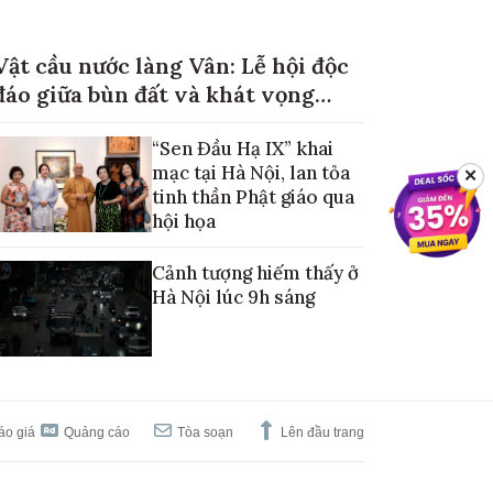
Vật cầu nước làng Vân: Lễ hội độc
đáo giữa bùn đất và khát vọng
mùa màng no đủ
“Sen Đầu Hạ IX” khai
mạc tại Hà Nội, lan tỏa
✕
tinh thần Phật giáo qua
hội họa
Cảnh tượng hiếm thấy ở
Hà Nội lúc 9h sáng
áo giá
Quảng cáo
Tòa soạn
Lên đầu trang