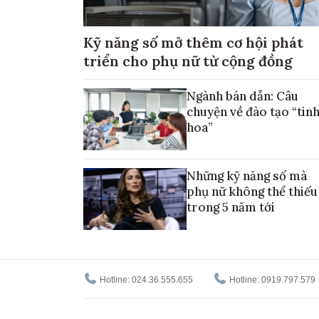
Kỹ năng số mở thêm cơ hội phát
triển cho phụ nữ từ cộng đồng
Ngành bán dẫn: Câu
chuyện về đào tạo “tin
hoa”
Những kỹ năng số mà
phụ nữ không thể thiếu
trong 5 năm tới
Hotline: 024.36.555.655
Hotline: 0919.797.579