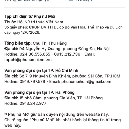
Tạp chí điện tử Phụ nữ Mới
Thuộc Hội Nữ trí thức Việt Nam
Số giấy phép: 81/GP-BVHTTDL do Bộ Văn Hóa, Thể Thao và Du Lịch
cấp ngày 12/6/2026.
Tổng biên tập:
Chu Thị Thu Hằng
Địa chỉ:
94 Nguyễn Hy Quang, phường Đống Đa, Hà Nội.
Hotline: 024.36.555.655 - 0913.212.736 - Email:
tapchi@phunumoi.net.vn
Văn phòng đại diện tại TP. Hồ Chí Minh
Địa chỉ:
Số 7-9 Nguyễn Bỉnh Khiêm, phường Sài Gòn, TP.HCM
Hotline: 0919.797.579 - Email: phunumoihcm@gmail.com
Văn phòng đại diện tại TP. Hải Phòng
Địa chỉ:
15 phố Cấm, phường Gia Viên, TP Hải Phòng
Hotline: 0913.242.977
® Phụ nữ Mới giữ bản quyền nội dung trên website này.
Ghi rõ nguồn "Phụ nữ Mới" khi phát hành lại thông tin từ trang
web này.