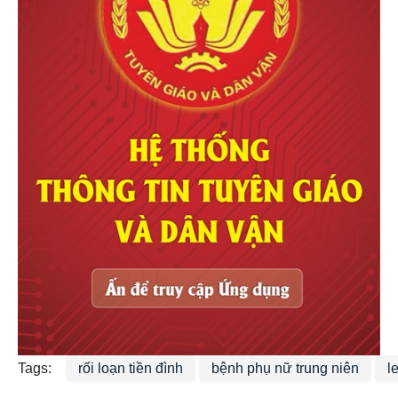
Tags:
rối loạn tiền đình
bệnh phụ nữ trung niên
l