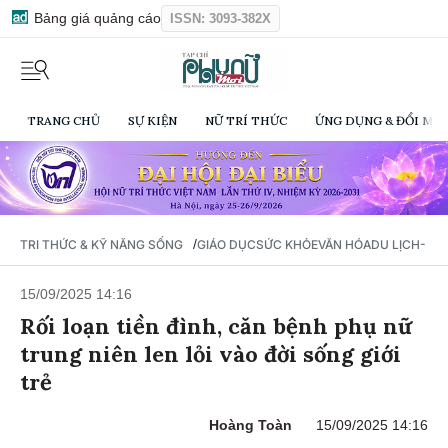
Bảng giá quảng cáo
ISSN: 3093-382X
TRANG CHỦ
SỰ KIỆN
NỮ TRÍ THỨC
ỨNG DỤNG & ĐỔI MỚI
/
TRI THỨC & KỸ NĂNG SỐNG
GIÁO DỤC
SỨC KHỎE
VĂN HÓA
DU LỊCH- Ẩ
15/09/2025 14:16
Rối loạn tiền đình, căn bệnh phụ nữ
trung niên len lỏi vào đời sống giới
trẻ
Hoàng Toàn
15/09/2025 14:16