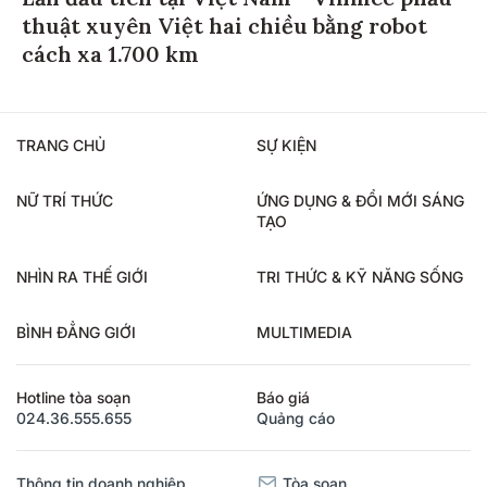
thuật xuyên Việt hai chiều bằng robot
cách xa 1.700 km
TRANG CHỦ
SỰ KIỆN
NỮ TRÍ THỨC
ỨNG DỤNG & ĐỔI MỚI SÁNG
TẠO
NHÌN RA THẾ GIỚI
TRI THỨC & KỸ NĂNG SỐNG
BÌNH ĐẲNG GIỚI
MULTIMEDIA
Hotline tòa soạn
Báo giá
024.36.555.655
Quảng cáo
Thông tin doanh nghiệp
Tòa soạn