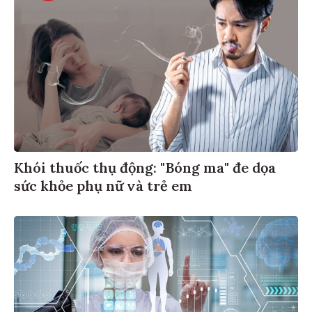
Khói thuốc thụ động: "Bóng ma" đe dọa
sức khỏe phụ nữ và trẻ em