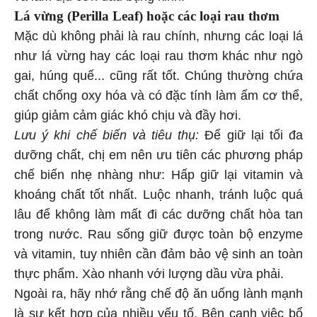
Lá vừng (Perilla Leaf) hoặc các loại rau thơm
Mặc dù không phải là rau chính, nhưng các loại lá
như lá vừng hay các loại rau thơm khác như ngò
gai, húng quế... cũng rất tốt. Chúng thường chứa
chất chống oxy hóa và có đặc tính làm ấm cơ thể,
giúp giảm cảm giác khó chịu và đầy hơi.
Lưu ý khi chế biến và tiêu thụ:
Để giữ lại tối đa
dưỡng chất, chị em nên ưu tiên các phương pháp
chế biến nhẹ nhàng như: Hấp giữ lại vitamin và
khoáng chất tốt nhất. Luộc nhanh, tránh luộc quá
lâu để không làm mất đi các dưỡng chất hòa tan
trong nước. Rau sống giữ được toàn bộ enzyme
và vitamin, tuy nhiên cần đảm bảo vệ sinh an toàn
thực phẩm. Xào nhanh với lượng dầu vừa phải.
Ngoài ra, hãy nhớ rằng chế độ ăn uống lành mạnh
là sự kết hợp của nhiều yếu tố. Bên cạnh việc bổ