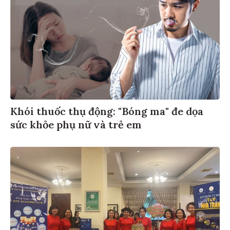
Khói thuốc thụ động: "Bóng ma" đe dọa
sức khỏe phụ nữ và trẻ em