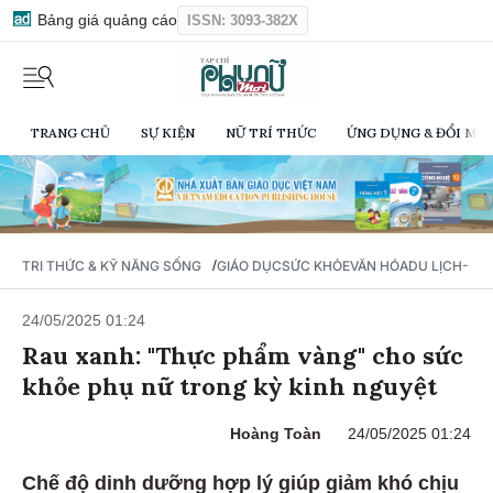
Bảng giá quảng cáo
ISSN: 3093-382X
TRANG CHỦ
SỰ KIỆN
NỮ TRÍ THỨC
ỨNG DỤNG & ĐỔI MỚI
/
TRI THỨC & KỸ NĂNG SỐNG
GIÁO DỤC
SỨC KHỎE
VĂN HÓA
DU LỊCH- Ẩ
24/05/2025 01:24
Rau xanh: "Thực phẩm vàng" cho sức
khỏe phụ nữ trong kỳ kinh nguyệt
Hoàng Toàn
24/05/2025 01:24
Chế độ dinh dưỡng hợp lý giúp giảm khó chịu