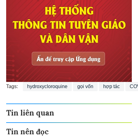
Tags:
hydroxycloroquine
gọi vốn
hợp tác
COV
Tin liên quan
Tin nên đọc