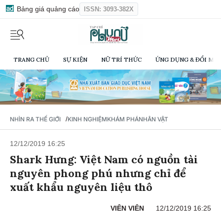
Bảng giá quảng cáo
ISSN: 3093-382X
TRANG CHỦ
SỰ KIỆN
NỮ TRÍ THỨC
ỨNG DỤNG & ĐỔI MỚI
/
NHÌN RA THẾ GIỚI
KINH NGHIỆM
KHÁM PHÁ
NHÂN VẬT
12/12/2019 16:25
Shark Hưng: Việt Nam có nguồn tài
nguyên phong phú nhưng chỉ để
xuất khẩu nguyên liệu thô
VIÊN VIÊN
12/12/2019 16:25