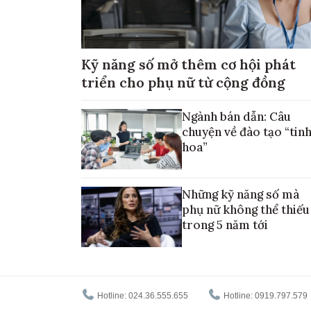
Kỹ năng số mở thêm cơ hội phát
triển cho phụ nữ từ cộng đồng
Ngành bán dẫn: Câu
chuyện về đào tạo “tin
hoa”
Những kỹ năng số mà
phụ nữ không thể thiếu
trong 5 năm tới
Hotline: 024.36.555.655
Hotline: 0919.797.579