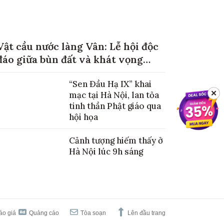
Vật cầu nước làng Vân: Lễ hội độc
đáo giữa bùn đất và khát vọng
mùa màng no đủ
“Sen Đầu Hạ IX” khai
✕
mạc tại Hà Nội, lan tỏa
tinh thần Phật giáo qua
hội họa
Cảnh tượng hiếm thấy ở
Hà Nội lúc 9h sáng
áo giá
Quảng cáo
Tòa soạn
Lên đầu trang