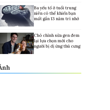
điều trị ung thư di căn gan
Ba yếu tố ở tuổi trung
niên có thể khiến bạn
mất gần 13 năm trí nhớ
Chó chỉnh sửa gen đem
lại lựa chọn mới cho
người bị dị ứng thú cưng
Ảnh