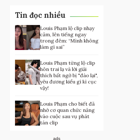
Tin đọc nhiều
Louis Phạm lộ clip nhạy
cảm, lên tiếng ngay
trong đêm: “Mình không
làm gì sai”
Louis Phạm từng lộ clip
hôn trai lạ và lời giải
thích bất ngờ bị "đào lại",
yêu đương kiểu gì kì cục
vậy!
Louis Phạm cho biết đã
nhờ cơ quan chức năng
vào cuộc sau vụ phát
tán clip
ads