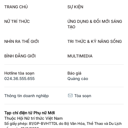
TRANG CHỦ
SỰ KIỆN
NỮ TRÍ THỨC
ỨNG DỤNG & ĐỔI MỚI SÁNG
TẠO
NHÌN RA THẾ GIỚI
TRI THỨC & KỸ NĂNG SỐNG
BÌNH ĐẲNG GIỚI
MULTIMEDIA
Hotline tòa soạn
Báo giá
024.36.555.655
Quảng cáo
Thông tin doanh nghiệp
Tòa soạn
Tạp chí điện tử Phụ nữ Mới
Thuộc Hội Nữ trí thức Việt Nam
Số giấy phép: 81/GP-BVHTTDL do Bộ Văn Hóa, Thể Thao và Du Lịch
cấp ngày 12/6/2026.