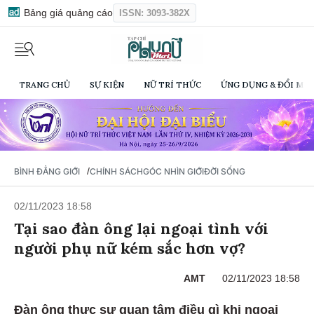
Bảng giá quảng cáo
ISSN: 3093-382X
TRANG CHỦ
SỰ KIỆN
NỮ TRÍ THỨC
ỨNG DỤNG & ĐỔI MỚI
/
BÌNH ĐẲNG GIỚI
CHÍNH SÁCH
GÓC NHÌN GIỚI
ĐỜI SỐNG
02/11/2023 18:58
Tại sao đàn ông lại ngoại tình với
người phụ nữ kém sắc hơn vợ?
AMT
02/11/2023 18:58
Đàn ông thực sự quan tâm điều gì khi ngoại