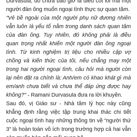
người đàn ông muốn ngoại tình thực sự quan tâm.
"Vẻ bề ngoài của một người phụ nữ đương nhiên
vẫn luôn là yếu tố nằm trong danh sách quan tâm
của đàn ông. Tuy nhiên, đó không phải là điều
quan trọng nhất khiến một người đàn ông ngoại
tình. Từ kinh nghiệm trị liệu cho nhiều cặp vợ
chồng và kiến thức của tôi, nếu chẳng may một
trong hai người ngoại tình, câu hỏi mà người còn
lại nên đặt ra chính là: Anh/em có khao khát gì mà
em/anh chưa biết và chưa thể đáp ứng được hay
không?"
- Ramani Durvasula đưa ra lời khuyên.
Sau đó, vị Giáo sư - Nhà tâm lý học này cũng
khẳng định rằng việc tập trung khai thác chi tiết
cuộc ngoại tình hay những thông tin về "người thứ
3" là hoàn toàn vô ích trong trường hợp cả hai vẫn
còn muốn hàn gắn mối quan hệ.