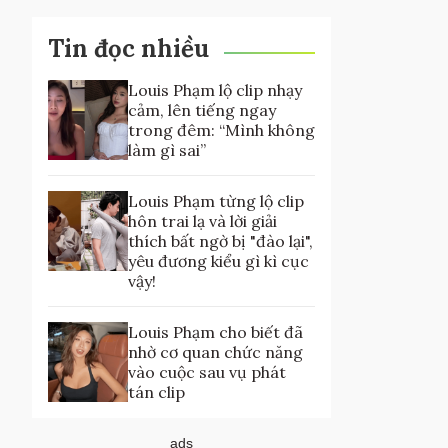
Tin đọc nhiều
Louis Phạm lộ clip nhạy
cảm, lên tiếng ngay
trong đêm: “Mình không
làm gì sai”
Louis Phạm từng lộ clip
hôn trai lạ và lời giải
thích bất ngờ bị "đào lại",
yêu đương kiểu gì kì cục
vậy!
Louis Phạm cho biết đã
nhờ cơ quan chức năng
vào cuộc sau vụ phát
tán clip
ads