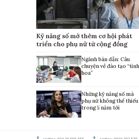
Kỹ năng số mở thêm cơ hội phát
triển cho phụ nữ từ cộng đồng
Ngành bán dẫn: Câu
chuyện về đào tạo “tin
hoa”
Những kỹ năng số mà
phụ nữ không thể thiếu
trong 5 năm tới