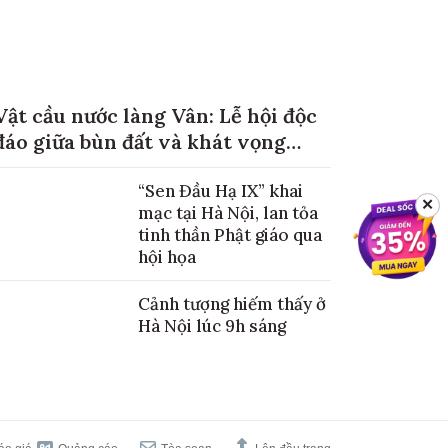
Vật cầu nước làng Vân: Lễ hội độc
đáo giữa bùn đất và khát vọng
mùa màng no đủ
“Sen Đầu Hạ IX” khai
✕
mạc tại Hà Nội, lan tỏa
tinh thần Phật giáo qua
hội họa
Cảnh tượng hiếm thấy ở
Hà Nội lúc 9h sáng