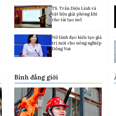
TS. Trần Diệu Linh và
vật liệu giải phóng khí
cho tái tạo mô
Nữ lãnh đạo kiến tạo giá
trị mới cho nông nghiệp
Đồng Nai
Bình đẳng giới