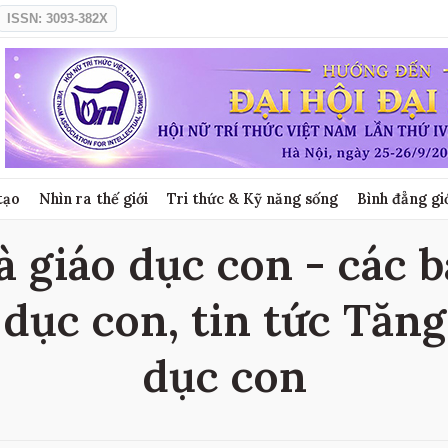
ISSN: 3093-382X
tạo
Nhìn ra thế giới
Tri thức & Kỹ năng sống
Bình đẳng gi
giáo dục con - các b
dục con, tin tức Tăn
dục con