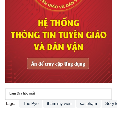
Làm đầy hốc mắt
Tags:
The Pyo
thẩm mỹ viện
sai phạm
Sở y t