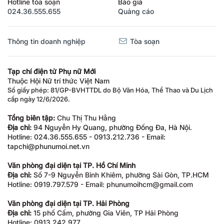
Hotline tòa soạn
Báo giá
024.36.555.655
Quảng cáo
Thông tin doanh nghiệp
Tòa soạn
Tạp chí điện tử Phụ nữ Mới
Thuộc Hội Nữ trí thức Việt Nam
Số giấy phép: 81/GP-BVHTTDL do Bộ Văn Hóa, Thể Thao và Du Lịch
cấp ngày 12/6/2026.
Tổng biên tập:
Chu Thị Thu Hằng
Địa chỉ:
94 Nguyễn Hy Quang, phường Đống Đa, Hà Nội.
Hotline: 024.36.555.655 - 0913.212.736 - Email:
tapchi@phunumoi.net.vn
Văn phòng đại diện tại TP. Hồ Chí Minh
Địa chỉ:
Số 7-9 Nguyễn Bỉnh Khiêm, phường Sài Gòn, TP.HCM
Hotline: 0919.797.579 - Email: phunumoihcm@gmail.com
Văn phòng đại diện tại TP. Hải Phòng
Địa chỉ:
15 phố Cấm, phường Gia Viên, TP Hải Phòng
Hotline: 0913.242.977