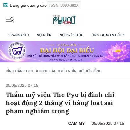
Bảng giá quảng cáo
ISSN: 3093-382X
TRANG CHỦ
SỰ KIỆN
NỮ TRÍ THỨC
ỨNG DỤNG & ĐỔI MỚI
/
BÌNH ĐẲNG GIỚI
CHÍNH SÁCH
GÓC NHÌN GIỚI
ĐỜI SỐNG
05/05/2025 07:15
Thẩm mỹ viện The Pyo bị đình chỉ
hoạt động 2 tháng vì hàng loạt sai
phạm nghiêm trọng
CẨM MY
05/05/2025 07:15