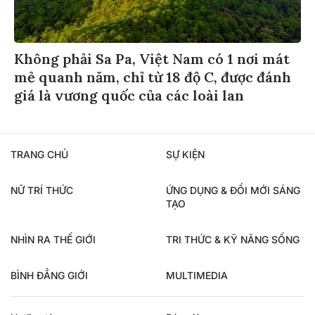
Không phải Sa Pa, Việt Nam có 1 nơi mát
mẻ quanh năm, chỉ từ 18 độ C, được đánh
giá là vương quốc của các loài lan
TRANG CHỦ
SỰ KIỆN
NỮ TRÍ THỨC
ỨNG DỤNG & ĐỔI MỚI SÁNG
TẠO
NHÌN RA THẾ GIỚI
TRI THỨC & KỸ NĂNG SỐNG
BÌNH ĐẲNG GIỚI
MULTIMEDIA