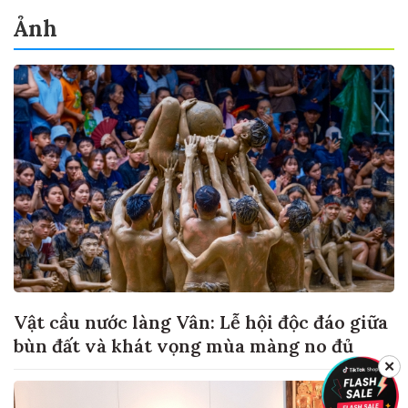
Ảnh
Vật cầu nước làng Vân: Lễ hội độc đáo giữa
bùn đất và khát vọng mùa màng no đủ
✕