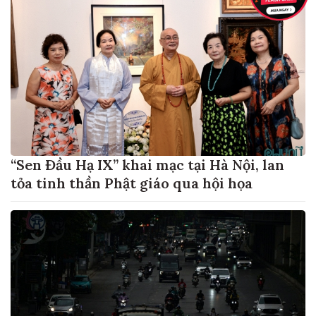
“Sen Đầu Hạ IX” khai mạc tại Hà Nội, lan
tỏa tinh thần Phật giáo qua hội họa