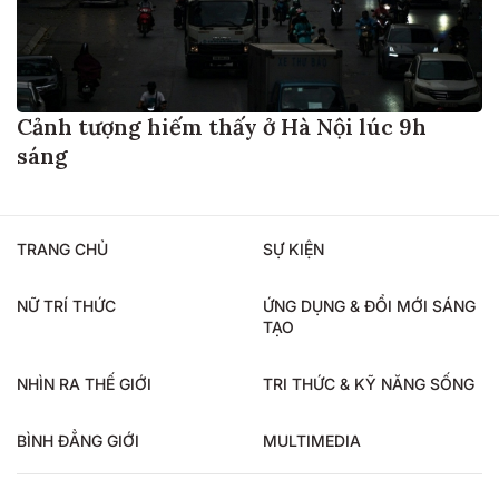
Cảnh tượng hiếm thấy ở Hà Nội lúc 9h
sáng
TRANG CHỦ
SỰ KIỆN
NỮ TRÍ THỨC
ỨNG DỤNG & ĐỔI MỚI SÁNG
TẠO
NHÌN RA THẾ GIỚI
TRI THỨC & KỸ NĂNG SỐNG
BÌNH ĐẲNG GIỚI
MULTIMEDIA