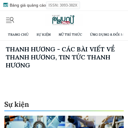
Bảng giá quảng cáo
ISSN: 3093-382X
TRANG CHỦ
SỰ KIỆN
NỮ TRÍ THỨC
ỨNG DỤNG & ĐỔI MỚI
THANH HƯƠNG - CÁC BÀI VIẾT VỀ
THANH HƯƠNG, TIN TỨC THANH
HƯƠNG
Sự kiện