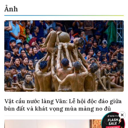
Ảnh
Vật cầu nước làng Vân: Lễ hội độc đáo giữa
bùn đất và khát vọng mùa màng no đủ
✕