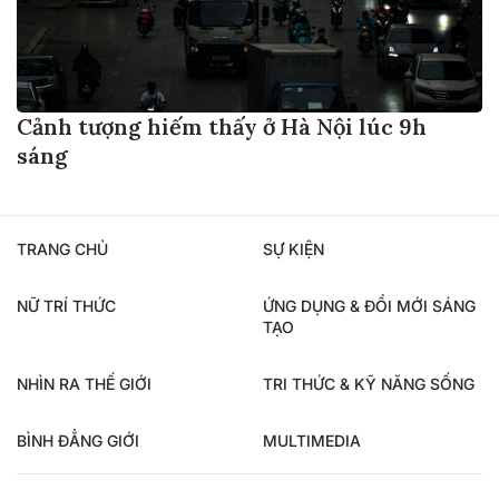
Cảnh tượng hiếm thấy ở Hà Nội lúc 9h
sáng
TRANG CHỦ
SỰ KIỆN
NỮ TRÍ THỨC
ỨNG DỤNG & ĐỔI MỚI SÁNG
TẠO
NHÌN RA THẾ GIỚI
TRI THỨC & KỸ NĂNG SỐNG
BÌNH ĐẲNG GIỚI
MULTIMEDIA