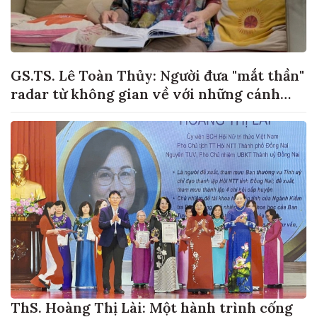
GS.TS. Lê Toàn Thủy: Người đưa "mắt thần"
radar từ không gian về với những cánh
đồng lúa Việt Nam
ThS. Hoàng Thị Lài: Một hành trình cống