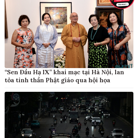
“Sen Đầu Hạ IX” khai mạc tại Hà Nội, lan
tỏa tinh thần Phật giáo qua hội họa