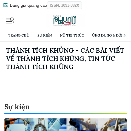
Bảng giá quảng cáo
ISSN: 3093-382X
TRANG CHỦ
SỰ KIỆN
NỮ TRÍ THỨC
ỨNG DỤNG & ĐỔI MỚI
THÀNH TÍCH KHỦNG - CÁC BÀI VIẾT
VỀ THÀNH TÍCH KHỦNG, TIN TỨC
THÀNH TÍCH KHỦNG
Sự kiện