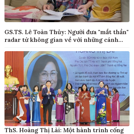
GS.TS. Lê Toàn Thủy: Người đưa "mắt thần"
radar từ không gian về với những cánh
đồng lúa Việt Nam
ThS. Hoàng Thị Lài: Một hành trình cống