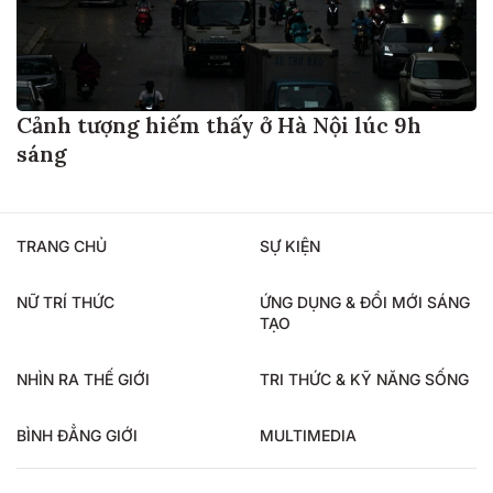
Cảnh tượng hiếm thấy ở Hà Nội lúc 9h
sáng
TRANG CHỦ
SỰ KIỆN
NỮ TRÍ THỨC
ỨNG DỤNG & ĐỔI MỚI SÁNG
TẠO
NHÌN RA THẾ GIỚI
TRI THỨC & KỸ NĂNG SỐNG
BÌNH ĐẲNG GIỚI
MULTIMEDIA