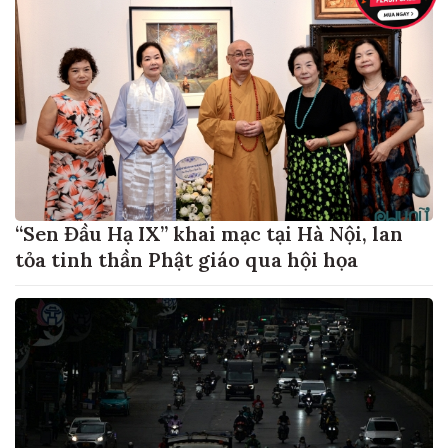
“Sen Đầu Hạ IX” khai mạc tại Hà Nội, lan
tỏa tinh thần Phật giáo qua hội họa