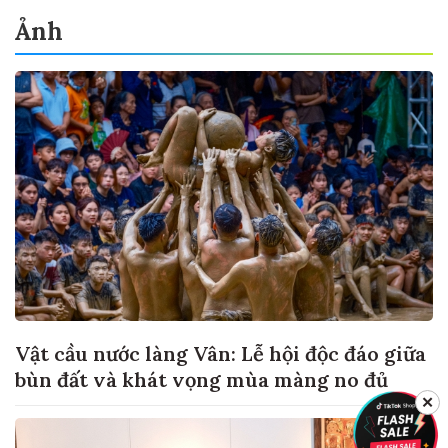
Ảnh
Vật cầu nước làng Vân: Lễ hội độc đáo giữa
bùn đất và khát vọng mùa màng no đủ
✕