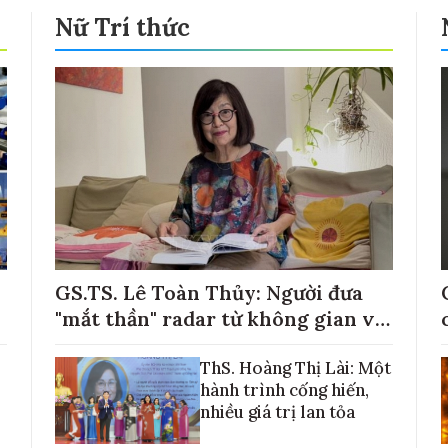
Nữ Trí thức
GS.TS. Lê Toàn Thủy: Người đưa
"mắt thần" radar từ không gian về
với những cánh đồng lúa Việt Nam
ThS. Hoàng Thị Lài: Một
hành trình cống hiến,
nhiều giá trị lan tỏa