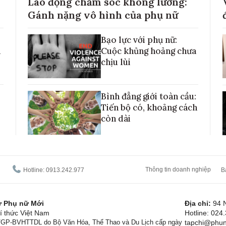
Lao động chăm sóc không lương:
Gánh nặng vô hình của phụ nữ
Bạo lực với phụ nữ:
h
Cuộc khủng hoảng chưa
chịu lùi
Bình đẳng giới toàn cầu:
Tiến bộ có, khoảng cách
còn dài
Thông tin doanh nghiệp
Hotline: 0913.242.977
B
tử Phụ nữ Mới
Địa chỉ:
94 
í thức Việt Nam
Hotline: 024
1/GP-BVHTTDL do Bộ Văn Hóa, Thể Thao và Du Lịch cấp ngày
tapchi@phun