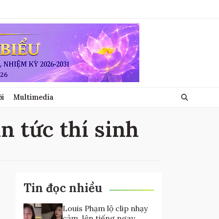
ới
Multimedia
in tức thí sinh
Tin đọc nhiều
Louis Phạm lộ clip nhạy
cảm, lên tiếng ngay