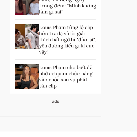
trong đêm: “Mình không
làm gì sai”
Louis Phạm từng lộ clip
hôn trai lạ và lời giải
thích bất ngờ bị "đào lại",
yêu đương kiểu gì kì cục
vậy!
Louis Phạm cho biết đã
nhờ cơ quan chức năng
vào cuộc sau vụ phát
tán clip
ads