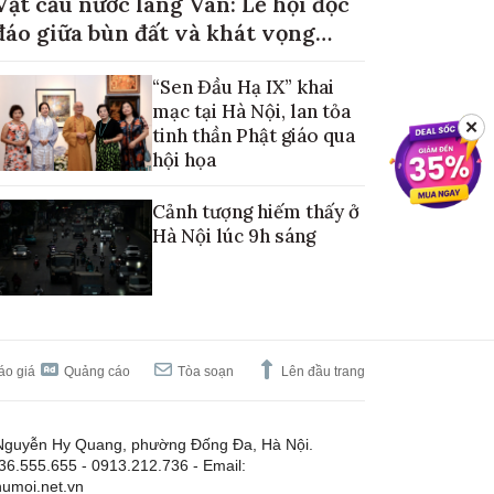
Vật cầu nước làng Vân: Lễ hội độc
đáo giữa bùn đất và khát vọng
mùa màng no đủ
“Sen Đầu Hạ IX” khai
mạc tại Hà Nội, lan tỏa
✕
tinh thần Phật giáo qua
hội họa
Cảnh tượng hiếm thấy ở
Hà Nội lúc 9h sáng
áo giá
Quảng cáo
Tòa soạn
Lên đầu trang
Nguyễn Hy Quang, phường Đống Đa, Hà Nội.
.36.555.655 - 0913.212.736 - Email:
umoi.net.vn