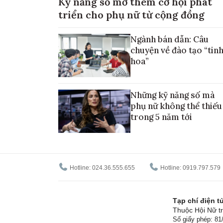
Kỹ năng số mở thêm cơ hội phát
triển cho phụ nữ từ cộng đồng
Ngành bán dẫn: Câu
chuyện về đào tạo “tin
hoa”
Những kỹ năng số mà
phụ nữ không thể thiếu
trong 5 năm tới
Hotline: 024.36.555.655
Hotline: 0919.797.579
Tạp chí điện 
Thuộc Hội Nữ tr
Số giấy phép: 8