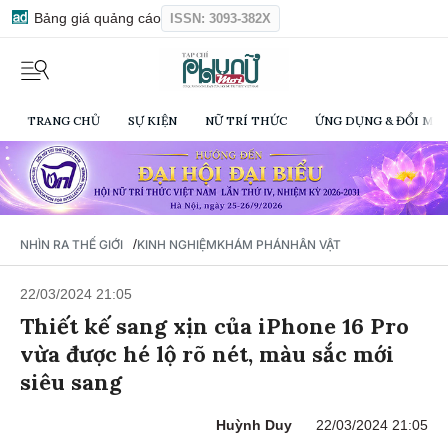
Bảng giá quảng cáo
ISSN: 3093-382X
TRANG CHỦ
SỰ KIỆN
NỮ TRÍ THỨC
ỨNG DỤNG & ĐỔI MỚI
/
NHÌN RA THẾ GIỚI
KINH NGHIỆM
KHÁM PHÁ
NHÂN VẬT
22/03/2024 21:05
Thiết kế sang xịn của iPhone 16 Pro
vừa được hé lộ rõ nét, màu sắc mới
siêu sang
Huỳnh Duy
22/03/2024 21:05