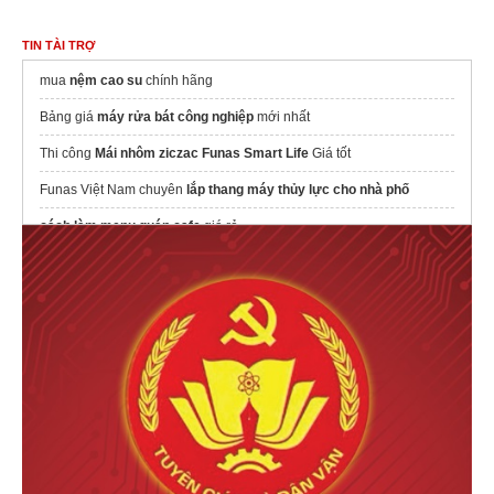
TIN TÀI TRỢ
mua
nệm cao su
chính hãng
Bảng giá
máy rửa bát công nghiệp
mới nhất
Thi công
Mái nhôm ziczac Funas Smart Life
Giá tốt
Funas Việt Nam chuyên
lắp thang máy thủy lực cho nhà phố
cách làm menu quán cafe
giá rẻ
thiết kế thi công phòng ngủ tân bình
mẫu ghế sofa đơn giản hiện đại
Phào chỉ trần nhà bằng xi măng
hệ thống lưu kho tự động
Lắp đặt
Rèm cuốn
Việt Anh
VinaLED
chính hãng
Giường ngủ hiện đại
gỗ cao cấp, bền đẹp