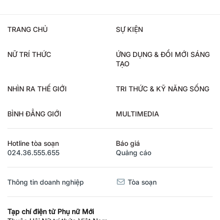
TRANG CHỦ
SỰ KIỆN
NỮ TRÍ THỨC
ỨNG DỤNG & ĐỔI MỚI SÁNG
TẠO
NHÌN RA THẾ GIỚI
TRI THỨC & KỸ NĂNG SỐNG
BÌNH ĐẲNG GIỚI
MULTIMEDIA
Hotline tòa soạn
Báo giá
024.36.555.655
Quảng cáo
Thông tin doanh nghiệp
Tòa soạn
Tạp chí điện tử Phụ nữ Mới
Thuộc Hội Nữ trí thức Việt Nam