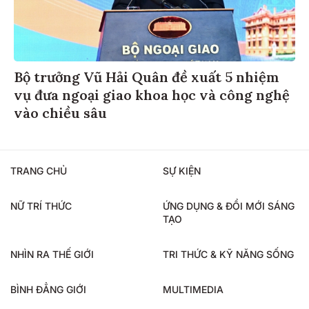
Bộ trưởng Vũ Hải Quân đề xuất 5 nhiệm
vụ đưa ngoại giao khoa học và công nghệ
vào chiều sâu
TRANG CHỦ
SỰ KIỆN
NỮ TRÍ THỨC
ỨNG DỤNG & ĐỔI MỚI SÁNG
TẠO
NHÌN RA THẾ GIỚI
TRI THỨC & KỸ NĂNG SỐNG
BÌNH ĐẲNG GIỚI
MULTIMEDIA