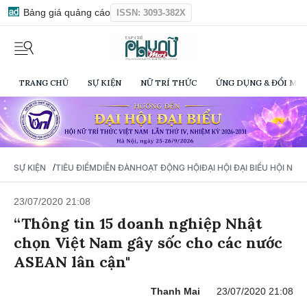
Bảng giá quảng cáo
ISSN: 3093-382X
TRANG CHỦ
SỰ KIỆN
NỮ TRÍ THỨC
ỨNG DỤNG & ĐỔI MỚI
/
SỰ KIỆN
TIÊU ĐIỂM
DIỄN ĐÀN
HOẠT ĐỘNG HỘI
ĐẠI HỘI ĐẠI BIỂU HỘI NỮ 
23/07/2020 21:08
“Thông tin 15 doanh nghiệp Nhật
chọn Việt Nam gây sốc cho các nước
ASEAN lân cận"
Thanh Mai
23/07/2020 21:08