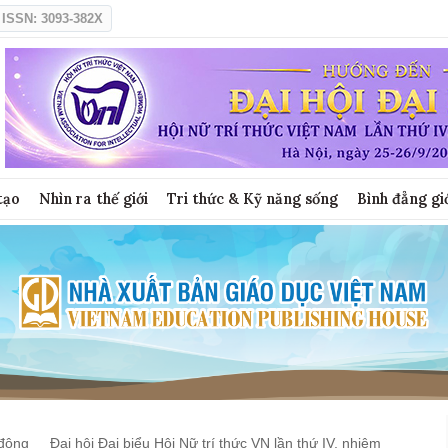
ISSN: 3093-382X
tạo
Nhìn ra thế giới
Tri thức & Kỹ năng sống
Bình đẳng gi
động
Đại hội Đại biểu Hội Nữ trí thức VN lần thứ IV, nhiệm