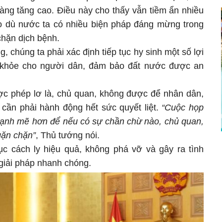
àng tăng cao. Điều này cho thấy vẫn tiềm ẩn nhiều
ho dù nước ta có nhiều biện pháp đáng mừng trong
chặn dịch bệnh.
, chúng ta phải xác định tiếp tục hy sinh một số lợi
 khỏe cho người dân, đảm bảo đất nước được an
ợc phép lơ là, chủ quan, không được để nhân dân,
y cần phải hành động hết sức quyết liệt.
“Cuộc họp
mạnh mẽ hơn để nếu có sự chần chừ nào, chủ quan,
gặn chặn”
, Thủ tướng nói.
ục cách ly hiệu quả, không phá vỡ và gây ra tình
 giải pháp nhanh chóng.