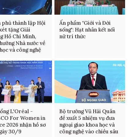
 phủ thành lập Hội
Ấn phẩm "Giới và Đời
xét tặng Giải
sống": Hạt nhân kết nối
g Hồ Chí Minh,
nữ trí thức
thưởng Nhà nước về
học và công nghệ
ổng L'Oréal -
Bộ trưởng Vũ Hải Quân
CO For Women in
đề xuất 5 nhiệm vụ đưa
ce 2026 nhận hồ sơ
ngoại giao khoa học và
gày 30/9
công nghệ vào chiều sâu