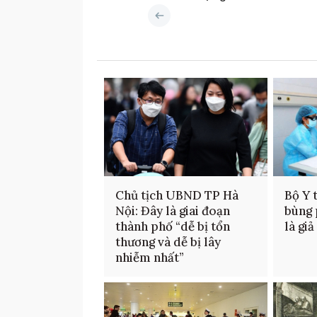
Chủ tịch UBND TP Hà
Bộ Y 
Nội: Đây là giai đoạn
bùng 
thành phố “dễ bị tổn
là gi
thương và dễ bị lây
nhiễm nhất”