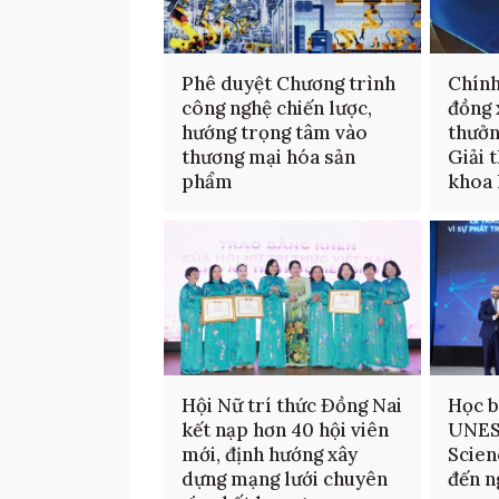
Phê duyệt Chương trình
Chính
công nghệ chiến lược,
đồng 
hướng trọng tâm vào
thưởn
thương mại hóa sản
Giải 
phẩm
khoa 
Hội Nữ trí thức Đồng Nai
Học b
kết nạp hơn 40 hội viên
UNES
mới, định hướng xây
Scien
dựng mạng lưới chuyên
đến n