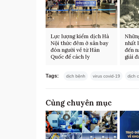
Lực lượng kiểm dịch Hà
Những
Nội thức đêm ở sân bay
nhất 
đón người về từ Hàn
đến n
Quốc để cách ly
giải 
Tags:
dịch bệnh
virus covid-19
dịch 
Cùng chuyên mục