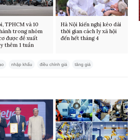
i, TPHCM và 10
Hà Nội kiến nghị kéo dài
thành trong nhóm
thời gian cách ly xã hội
cơ được đề xuất
đến hết tháng 4
ly thêm 1 tuần
ạo
nhập khẩu
điều chỉnh giá
tăng giá