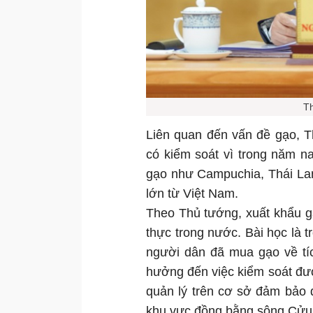
T
Liên quan đến vấn đề gạo, 
có kiểm soát vì trong năm n
gạo như Campuchia, Thái Lan
lớn từ Việt Nam.
Theo Thủ tướng, xuất khẩu g
thực trong nước. Bài học là t
người dân đã mua gạo về tích
hưởng đến việc kiểm soát đượ
quản lý trên cơ sở đảm bảo 
khu vực đồng bằng sông Cửu