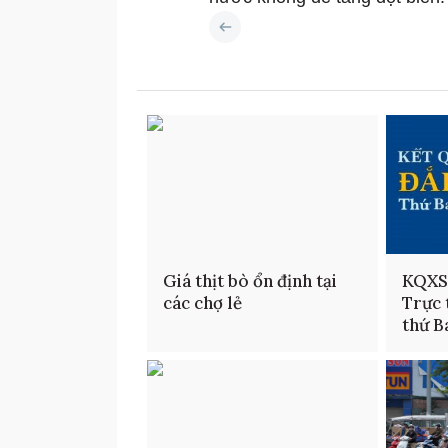
Giá thịt bò ổn định tại
KQXS
các chợ lẻ
Trực 
thứ B