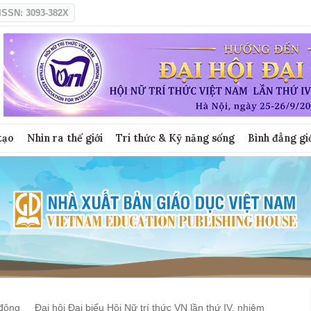
ISSN: 3093-382X
tạo
Nhìn ra thế giới
Tri thức & Kỹ năng sống
Bình đẳng gi
động
Đại hội Đại biểu Hội Nữ trí thức VN lần thứ IV, nhiệm