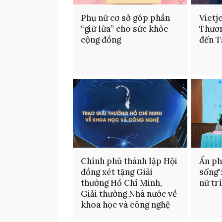
Phụ nữ cơ sở góp phần
Vietj
“giữ lửa” cho sức khỏe
Thươn
cộng đồng
đến T
Chính phủ thành lập Hội
Ấn ph
đồng xét tặng Giải
sống"
thưởng Hồ Chí Minh,
nữ tr
Giải thưởng Nhà nước về
khoa học và công nghệ