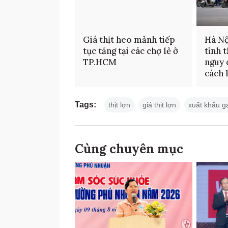
Giá thịt heo mảnh tiếp
Hà Nộ
tục tăng tại các chợ lẻ ở
tỉnh 
TP.HCM
nguy 
cách 
Tags:
thịt lợn
giá thịt lợn
xuất khẩu g
Cùng chuyên mục