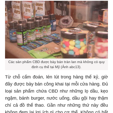
Các sản phẩm CBD được bày bán tràn lan mà không có quy
định cụ thể tại Mỹ (Ảnh abc13).
Từ chỗ cấm đoán, lén lút trong hàng thế kỷ, giờ
đây được bày bán công khai tại mỗi cửa hàng. Đủ
loại sản phẩm chứa CBD như những lọ dầu, kẹo
ngậm, bánh burger, nước uống, dầu gội hay thậm
chí cả đồ thể thao. Gần như những thứ này đều
không đem lại lợi ích gì cho cơ thể. Không có bất