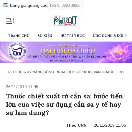
Bảng giá quảng cáo
ISSN: 3093-382X
TRANG CHỦ
SỰ KIỆN
NỮ TRÍ THỨC
ỨNG DỤNG & ĐỔI MỚI
/
TRI THỨC & KỸ NĂNG SỐNG
GIÁO DỤC
SỨC KHỎE
VĂN HÓA
DU LỊCH- Ẩ
26/11/2019 11:05
Thuốc chiết xuất từ cần sa: bước tiến
lớn của việc sử dụng cần sa y tế hay
sự lạm dụng?
Theo CNN
26/11/2019 11:05