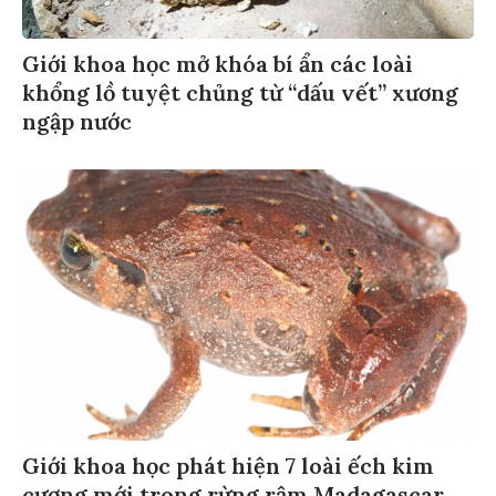
Giới khoa học mở khóa bí ẩn các loài
khổng lồ tuyệt chủng từ “dấu vết” xương
ngập nước
Giới khoa học phát hiện 7 loài ếch kim
cương mới trong rừng rậm Madagascar