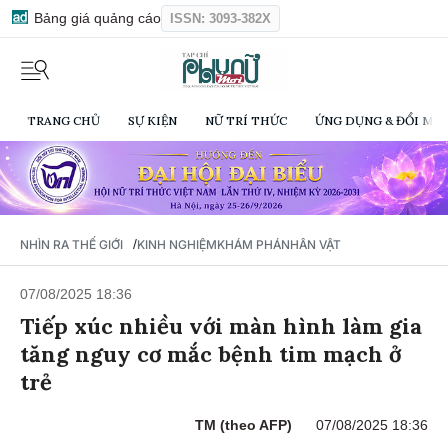
Bảng giá quảng cáo
ISSN: 3093-382X
TRANG CHỦ
SỰ KIỆN
NỮ TRÍ THỨC
ỨNG DỤNG & ĐỔI MỚI
/
NHÌN RA THẾ GIỚI
KINH NGHIỆM
KHÁM PHÁ
NHÂN VẬT
07/08/2025 18:36
Tiếp xúc nhiều với màn hình làm gia
tăng nguy cơ mắc bệnh tim mạch ở
trẻ
TM (theo AFP)
07/08/2025 18:36