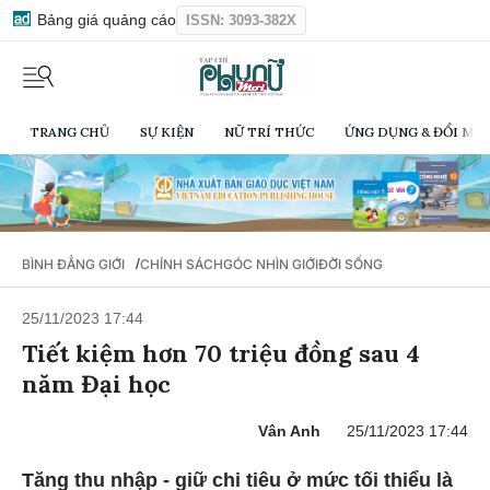
Bảng giá quảng cáo
ISSN: 3093-382X
TRANG CHỦ
SỰ KIỆN
NỮ TRÍ THỨC
ỨNG DỤNG & ĐỔI MỚI
/
BÌNH ĐẲNG GIỚI
CHÍNH SÁCH
GÓC NHÌN GIỚI
ĐỜI SỐNG
25/11/2023 17:44
Tiết kiệm hơn 70 triệu đồng sau 4
năm Đại học
Vân Anh
25/11/2023 17:44
Tăng thu nhập - giữ chi tiêu ở mức tối thiểu là