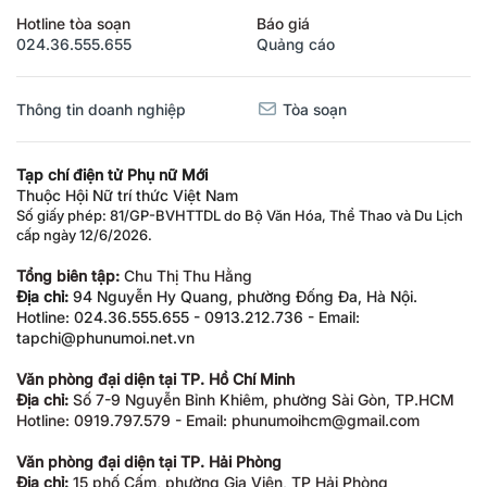
Hotline tòa soạn
Báo giá
024.36.555.655
Quảng cáo
Thông tin doanh nghiệp
Tòa soạn
Tạp chí điện tử Phụ nữ Mới
Thuộc Hội Nữ trí thức Việt Nam
Số giấy phép: 81/GP-BVHTTDL do Bộ Văn Hóa, Thể Thao và Du Lịch
cấp ngày 12/6/2026.
Tổng biên tập:
Chu Thị Thu Hằng
Địa chỉ:
94 Nguyễn Hy Quang, phường Đống Đa, Hà Nội.
Hotline: 024.36.555.655 - 0913.212.736 - Email:
tapchi@phunumoi.net.vn
Văn phòng đại diện tại TP. Hồ Chí Minh
Địa chỉ:
Số 7-9 Nguyễn Bỉnh Khiêm, phường Sài Gòn, TP.HCM
Hotline: 0919.797.579 - Email: phunumoihcm@gmail.com
Văn phòng đại diện tại TP. Hải Phòng
Địa chỉ:
15 phố Cấm, phường Gia Viên, TP Hải Phòng