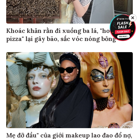
✕
Khoác khăn rằn đi xuồng ba lá, "hot girl
pizza" lại gây bão, sắc vóc nóng bỏng
Mẹ đỡ đầu" của giới makeup lao đao đổ nợ,