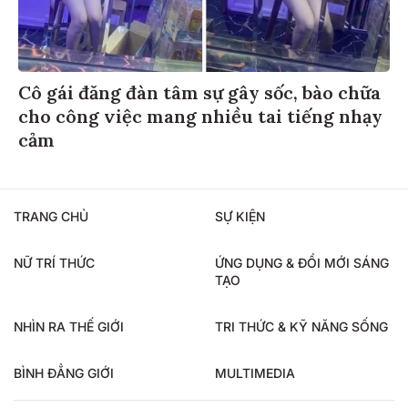
Cô gái đăng đàn tâm sự gây sốc, bào chữa
cho công việc mang nhiều tai tiếng nhạy
cảm
TRANG CHỦ
SỰ KIỆN
NỮ TRÍ THỨC
ỨNG DỤNG & ĐỔI MỚI SÁNG
TẠO
NHÌN RA THẾ GIỚI
TRI THỨC & KỸ NĂNG SỐNG
BÌNH ĐẲNG GIỚI
MULTIMEDIA